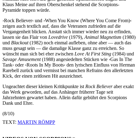
Klaus Meine auf ihren Oberschenkel stehend die Scorpions-
Pyramide toppen würde.
›Rock Believer‹ und ›When You Know (Where You Come From)‹
zeigen auch textlich auf, dass die Veteranen zufrieden auf die
Vergangenheit blicken. Anstatt sich immer wieder neu zu erfinden,
lassen sie das Flair von
Lovedrive
(1979),
Animal Magnetism
(1980)
und
Blackout
(1982) noch einmal aufleben, ohne aber — auch das
muss gesagt sein — die damalige Klasse ganz zu erreichen. So
wünscht man sich bei eher zwischen
Love At First Sting
(1984) und
Savage Amusement
(1988) angesiedelten Stücken wie ›Gas In The
Tank‹ oder ›Roots In My Boots‹ den lyrischen Einfluss von Herman
Rarebell zurück und vermisst bei manchen Refrains den allerletzten
Kick, der einen zeitlosen Hit auszeichnet.
Ungeachtet dieser kleinen Kritikpunkte ist
Rock Believer
aber exakt
das Werk geworden, auf das Anhänger früherer Tage seit
Jahrzehnten gewartet haben. Allein dafür gebührt den Scorpions
Dank und Ehre.
(8/10)
TEXT:
MARTIN RÖMPP