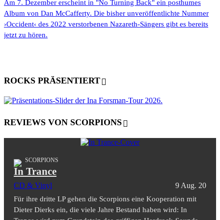
Am 7. Dezember erscheint in "No Turning Back" ein posthumes
Album von Dan McCafferty. Die bisher unveröffentlichte Nummer
›Occident‹ des 2022 verstorbenen Nazareth-Sängers gibt es bereits
jetzt zu hören.
ROCKS PRÄSENTIERT
REVIEWS VON SCORPIONS
SCORPIONS
In Trance
CD & Vinyl
9 Aug. 20
Für ihre dritte LP gehen die Scorpions eine Kooperation mit
Dieter Dierks ein, die viele Jahre Bestand haben wird: In