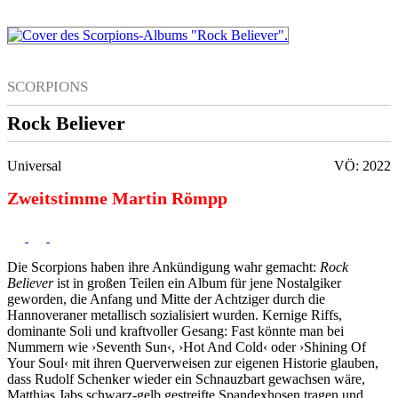
SCORPIONS
Rock Believer
Universal
VÖ: 2022
Zweitstimme Martin Römpp
Die Scorpions haben ihre Ankündigung wahr gemacht:
Rock
Believer
ist in großen Teilen ein Album für jene Nostalgiker
geworden, die Anfang und Mitte der Achtziger durch die
Hannoveraner metallisch sozialisiert wurden. Kernige Riffs,
dominante Soli und kraftvoller Gesang: Fast könnte man bei
Nummern wie ›Seventh Sun‹, ›Hot And Cold‹ oder ›Shining Of
Your Soul‹ mit ihren Querverweisen zur eigenen Historie glauben,
dass Rudolf Schenker wieder ein Schnauzbart gewachsen wäre,
Matthias Jabs schwarz-gelb gestreifte Spandexhosen tragen und