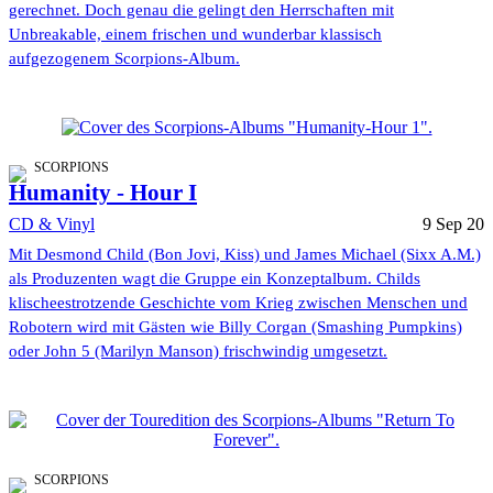
gerechnet. Doch genau die gelingt den Herrschaften mit
Unbreakable, einem frischen und wunderbar klassisch
aufgezogenem Scorpions-Album.
SCORPIONS
Humanity - Hour I
CD & Vinyl
9 Sep 20
Mit Desmond Child (Bon Jovi, Kiss) und James Michael (Sixx A.M.)
als Produzenten wagt die Gruppe ein Konzeptalbum. Childs
klischeestrotzende Geschichte vom Krieg zwischen Menschen und
Robotern wird mit Gästen wie Billy Corgan (Smashing Pumpkins)
oder John 5 (Marilyn Manson) frischwindig umgesetzt.
SCORPIONS