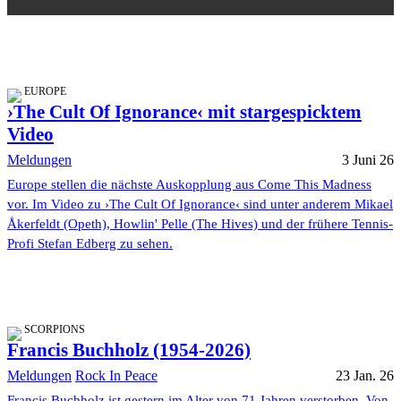
EUROPE
›The Cult Of Ignorance‹ mit stargespicktem
Video
Meldungen
3 Juni 26
Europe stellen die nächste Auskopplung aus Come This Madness
vor. Im Video zu ›The Cult Of Ignorance‹ sind unter anderem Mikael
Åkerfeldt (Opeth), Howlin' Pelle (The Hives) und der frühere Tennis-
Profi Stefan Edberg zu sehen.
SCORPIONS
Francis Buchholz (1954-2026)
Meldungen
Rock In Peace
23 Jan. 26
Francis Buchholz ist gestern im Alter von 71 Jahren verstorben. Von