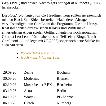
Easy
(1991) und dessen Nachfolgers
Strenght In Numbers
(1994)
heranrücken.
Die
Rock'n'Roll Salvation
-Co-Headliner-Tour sollten sie eigentlich
mit den Black Star Riders bestreiten. Nach deren Absage
vervollständigen nun CoreLeoni das Programm: Die alte Heavy-
Kost ihrer ersten drei zwischen Krokus und Whitesnake
angesiedelten Alben spielen Gotthard heute nur noch sporadisch.
Gitarrist Leo Leoni frönt daher diesem Teil seiner Biografie mit
CoreLeoni — und legte mit
III
(2022) sogar noch neue Stücke im
alten Stil dazu.
Weitere Infos zur Tour
Noch mehr Infos zur Tour
29.09.26
Zeche
Bochum
30.09.26
Modernes
Bremen
02.10.26
Musiktheater REX
Bensheim
03.10.26
Astra
Berlin
04.10.26
Wiatrak
PL-Zabrze
06.10.26
Hirsch
Nürnberg