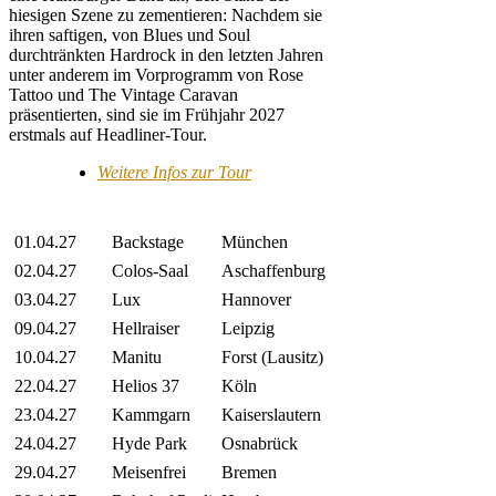
hiesigen Szene zu zementieren: Nachdem sie
ihren saftigen, von Blues und Soul
durchtränkten Hardrock in den letzten Jahren
unter anderem im Vorprogramm von Rose
Tattoo und The Vintage Caravan
präsentierten, sind sie im Frühjahr 2027
erstmals auf Headliner-Tour.
Weitere Infos zur Tour
01.04.27
Backstage
München
02.04.27
Colos-Saal
Aschaffenburg
03.04.27
Lux
Hannover
09.04.27
Hellraiser
Leipzig
10.04.27
Manitu
Forst (Lausitz)
22.04.27
Helios 37
Köln
23.04.27
Kammgarn
Kaiserslautern
24.04.27
Hyde Park
Osnabrück
29.04.27
Meisenfrei
Bremen