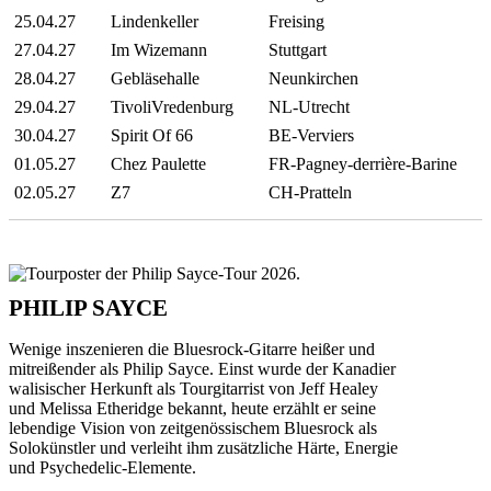
25.04.27
Lindenkeller
Freising
27.04.27
Im Wizemann
Stuttgart
28.04.27
Gebläsehalle
Neunkirchen
29.04.27
TivoliVredenburg
NL-Utrecht
30.04.27
Spirit Of 66
BE-Verviers
01.05.27
Chez Paulette
FR-Pagney-derrière-Barine
02.05.27
Z7
CH-Pratteln
PHILIP SAYCE
Wenige inszenieren die Bluesrock-Gitarre heißer und
mitreißender als Philip Sayce. Einst wurde der Kanadier
walisischer Herkunft als Tourgitarrist von Jeff Healey
und Melissa Etheridge bekannt, heute erzählt er seine
lebendige Vision von zeitgenössischem Bluesrock als
Solokünstler und verleiht ihm zusätzliche Härte, Energie
und Psychedelic-Elemente.