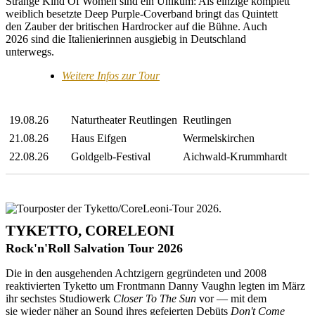
Strange Kind Of Women sind ein Unikum: Als einzige komplett
weiblich besetzte Deep Purple-Coverband bringt das Quintett
den Zauber der britischen Hardrocker auf die Bühne. Auch
2026 sind die Italienierinnen ausgiebig in Deutschland
unterwegs.
Weitere Infos zur Tour
19.08.26
Naturtheater Reutlingen
Reutlingen
21.08.26
Haus Eifgen
Wermelskirchen
22.08.26
Goldgelb-Festival
Aichwald-Krummhardt
TYKETTO, CORELEONI
Rock'n'Roll Salvation Tour 2026
Die in den ausgehenden Achtzigern gegründeten und 2008
reaktivierten Tyketto um Frontmann Danny Vaughn legten im März
ihr sechstes Studiowerk
Closer To The Sun
vor — mit dem
sie wieder näher an Sound ihres gefeierten Debüts
Don't Come