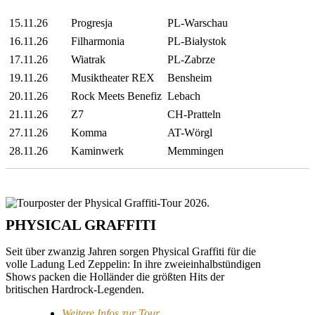
15.11.26
Progresja
PL-Warschau
16.11.26
Filharmonia
PL-Białystok
17.11.26
Wiatrak
PL-Zabrze
19.11.26
Musiktheater REX
Bensheim
20.11.26
Rock Meets Benefiz
Lebach
21.11.26
Z7
CH-Pratteln
27.11.26
Komma
AT-Wörgl
28.11.26
Kaminwerk
Memmingen
PHYSICAL GRAFFITI
Seit über zwanzig Jahren sorgen Physical Graffiti für die
volle Ladung Led Zeppelin: In ihre zweieinhalbstündigen
Shows packen die Holländer die größten Hits der
britischen Hardrock-Legenden.
Weitere Infos zur Tour