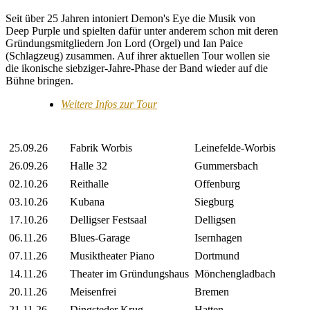
Seit über 25 Jahren intoniert Demon's Eye die Musik von
Deep Purple und spielten dafür unter anderem schon mit deren
Gründungsmitgliedern Jon Lord (Orgel) und Ian Paice
(Schlagzeug) zusammen. Auf ihrer aktuellen Tour wollen sie
die ikonische siebziger-Jahre-Phase der Band wieder auf die
Bühne bringen.
Weitere Infos zur Tour
25.09.26
Fabrik Worbis
Leinefelde-Worbis
26.09.26
Halle 32
Gummersbach
02.10.26
Reithalle
Offenburg
03.10.26
Kubana
Siegburg
17.10.26
Delligser Festsaal
Delligsen
06.11.26
Blues-Garage
Isernhagen
07.11.26
Musiktheater Piano
Dortmund
14.11.26
Theater im Gründungshaus
Mönchengladbach
20.11.26
Meisenfrei
Bremen
21.11.26
Dingsteder Krug
Hatten