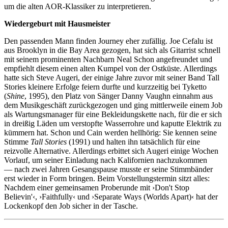
um die alten AOR-Klassiker zu interpretieren.
Wiedergeburt mit Hausmeister
Den passenden Mann finden Journey eher zufällig. Joe Cefalu ist
aus Brooklyn in die Bay Area gezogen, hat sich als Gitarrist schnell
mit seinem prominenten Nachbarn Neal Schon angefreundet und
empfiehlt diesem einen alten Kumpel von der Ostküste. Allerdings
hatte sich Steve Augeri, der einige Jahre zuvor mit seiner Band Tall
Stories kleinere Erfolge feiern durfte und kurzzeitig bei Tyketto
(
Shine
, 1995), den Platz von Sänger Danny Vaughn einnahm aus
dem Musikgeschäft zurückgezogen und ging mittlerweile einem Job
als Wartungsmanager für eine Bekleidungskette nach, für die er sich
in dreißig Läden um verstopfte Wasserrohre und kaputte Elektrik zu
kümmern hat. Schon und Cain werden hellhörig: Sie kennen seine
Stimme
Tall Stories
(1991) und halten ihn tatsächlich für eine
reizvolle Alternative. Allerdings erbittet sich Augeri einige Wochen
Vorlauf, um seiner Einladung nach Kalifornien nachzukommen
— nach zwei Jahren Gesangspause musste er seine Stimmbänder
erst wieder in Form bringen. Beim Vorstellungstermin sitzt alles:
Nachdem einer gemeinsamen Proberunde mit ›Don't Stop
Believin'‹, ›Faithfully‹ und ›Separate Ways (Worlds Apart)‹ hat der
Lockenkopf den Job sicher in der Tasche.