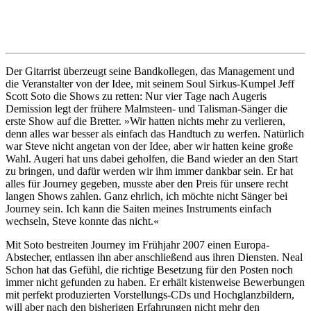
Der Gitarrist überzeugt seine Bandkollegen, das Management und
die Veranstalter von der Idee, mit seinem Soul Sirkus-Kumpel Jeff
Scott Soto die Shows zu retten: Nur vier Tage nach Augeris
Demission legt der frühere Malmsteen- und Talisman-Sänger die
erste Show auf die Bretter. »Wir hatten nichts mehr zu verlieren,
denn alles war besser als einfach das Handtuch zu werfen. Natürlich
war Steve nicht angetan von der Idee, aber wir hatten keine große
Wahl. Augeri hat uns dabei geholfen, die Band wieder an den Start
zu bringen, und dafür werden wir ihm immer dankbar sein. Er hat
alles für Journey gegeben, musste aber den Preis für unsere recht
langen Shows zahlen. Ganz ehrlich, ich möchte nicht Sänger bei
Journey sein. Ich kann die Saiten meines Instruments einfach
wechseln, Steve konnte das nicht.«
Mit Soto bestreiten Journey im Frühjahr 2007 einen Europa-
Abstecher, entlassen ihn aber anschließend aus ihren Diensten. Neal
Schon hat das Gefühl, die richtige Besetzung für den Posten noch
immer nicht gefunden zu haben. Er erhält kistenweise Bewerbungen
mit perfekt produzierten Vorstellungs-CDs und Hochglanzbildern,
will aber nach den bisherigen Erfahrungen nicht mehr den