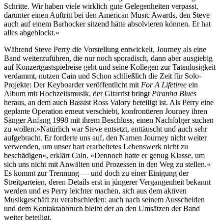
Schritte. Wir haben viele wirklich gute Gelegenheiten verpasst,
darunter einen Auftritt bei den American Music Awards, den Steve
auch auf einem Barhocker sitzend hätte absolvieren können. Er hat
alles abgeblockt.«
Während Steve Perry die Vorstellung entwickelt, Journey als eine
Band weiterzuführen, die nur noch sporadisch, dann aber ausgiebig
auf Konzertgastspielreise geht und seine Kollegen zur Tatenlosigkeit
verdammt, nutzen Cain und Schon schließlich die Zeit für Solo-
Projekte: Der Keyboarder veröffentlicht mit
For A Lifetime
ein
Album mit Hochzeitsmusik, der Gitarrist bringt
Piranha Blues
heraus, an dem auch Bassist Ross Valory beteiligt ist. Als Perry eine
geplante Operation erneut verschiebt, konfrontieren Journey ihren
Sänger Anfang 1998 mit ihrem Beschluss, einen Nachfolger suchen
zu wollen.»Natürlich war Steve entsetzt, enttäuscht und auch sehr
aufgebracht. Er forderte uns auf, den Namen Journey nicht weiter
verwenden, um unser hart erarbeitetes Lebenswerk nicht zu
beschädigen«, erklärt Cain. »Dennoch hatte er genug Klasse, um
sich uns nicht mit Anwälten und Prozessen in den Weg zu stellen.«
Es kommt zur Trennung — und doch zu einer Einigung der
Streitparteien, deren Details erst in jüngerer Vergangenheit bekannt
werden und es Perry leichter machen, sich aus dem aktiven
Musikgeschäft zu verabschieden: auch nach seinem Ausscheiden
und dem Kontaktabbruch bleibt der an den Umsätzen der Band
weiter beteiligt.