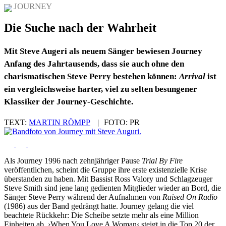
JOURNEY
Die Suche nach der Wahrheit
Mit Steve Augeri als neuem Sänger bewiesen Journey
Anfang des Jahrtausends, dass sie auch ohne den
charismatischen Steve Perry bestehen können:
Arrival
ist
ein vergleichsweise harter, viel zu selten besungener
Klassiker der Journey-Geschichte.
TEXT:
MARTIN RÖMPP
|
FOTO:
PR
Als Journey 1996 nach zehnjähriger Pause
Trial By Fire
veröffentlichen, scheint die Gruppe ihre erste existenzielle Krise
überstanden zu haben. Mit Bassist Ross Valory und Schlagzeuger
Steve Smith sind jene lang gedienten Mitglieder wieder an Bord, die
Sänger Steve Perry während der Aufnahmen von
Raised On Radio
(1986) aus der Band gedrängt hatte. Journey gelang die viel
beachtete Rückkehr: Die Scheibe setzte mehr als eine Million
Einheiten ab, ›When You Love A Woman‹ steigt in die Top 20 der