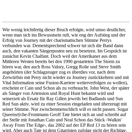
Wie wenig leichtfertig dieser Bruch erfolgte, wird umso deutlicher,
wenn man sich ins Bewusstsein ruft, wie eng der Aufstieg und der
Erfolg von Journey mit der charismatischen Stimme Perrys
verbunden war. Dementsprechend schwer tut sich die Band dann
auch, den vakanten Sängerposten neu zu besetzen. Im Gespräch ist
zunächst Kevin Chalfant. Doch weil der Amerikaner aus dem
Mittleren Westen bereits bei den 1990 gestarteten The Storm zu
hören war, den auch Ross Valory, Gregg Rolie und Steve Smith
angehörten (der Schlagzeuger zog es überdies vor, nach dem
Zerwürfnis mit Perry nicht wieder zu Journey zurückkehren und mit
Vital Information seine Fusion-Karriere weiterverfolgen zu wollen),
erscheint er Cain und Schon als zu verbraucht. John West, der später
als Sänger von Artension und Royal Hunt bekannt wird und
seinerzeit als Ersatz für Ray Gillen jeweils bei Badlands und Sun
Red Sun aktiv, wird zu einer Session eingeladen und überzeugt mit
seiner Stimme. Nur zwischenmenschlich will es nicht passen. Sogar
Queensrÿche-Frontmann Geoff Tate bietet sich an und schreibt auf
der Stelle mit Jonathan Cain und Neal Schon das Stück ›Walkin'
Away From The Edge‹, das 2002 auf der EP
Red 13
zu hören sein
wird. Aber auch Tate ist dem Gitarristen zufolge nicht der Richtige,