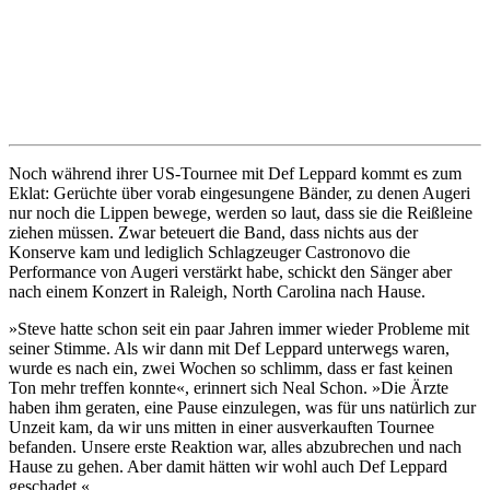
Noch während ihrer US-Tournee mit Def Leppard kommt es zum
Eklat: Gerüchte über vorab eingesungene Bänder, zu denen Augeri
nur noch die Lippen bewege, werden so laut, dass sie die Reißleine
ziehen müssen. Zwar beteuert die Band, dass nichts aus der
Konserve kam und lediglich Schlagzeuger Castronovo die
Performance von Augeri verstärkt habe, schickt den Sänger aber
nach einem Konzert in Raleigh, North Carolina nach Hause.
»Steve hatte schon seit ein paar Jahren immer wieder Probleme mit
seiner Stimme. Als wir dann mit Def Leppard unterwegs waren,
wurde es nach ein, zwei Wochen so schlimm, dass er fast keinen
Ton mehr treffen konnte«, erinnert sich Neal Schon. »Die Ärzte
haben ihm geraten, eine Pause einzulegen, was für uns natürlich zur
Unzeit kam, da wir uns mitten in einer ausverkauften Tournee
befanden. Unsere erste Reaktion war, alles abzubrechen und nach
Hause zu gehen. Aber damit hätten wir wohl auch Def Leppard
geschadet.«