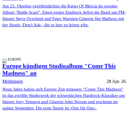
Am 25. Oktober veröffentlichen die Kings Of Mercia ihr zweites
Album "Battle Scars". Einen ersten Eindruck liefert die Band um FM-
Sänger Steve Overland und Fates Warning-Gitarrist Jim Matheos mit
der Single ›Don't Ask‹, die es hier zu hören gibt.
EUROPE
Europe kündigen Studioalbum "Come This
Madness" an
Meldungen
28 Apr. 26
Neun Jahre haben sich Europe Zeit gelassen: "Come This Madness"
ist das zwölfte Studiowerk der schwedischen Hardrock-Klassiker um
Sänger Joey Tempest und Gitarrist John Norum und erscheint im
späten September. Die erste Single ist ›One On One‹.