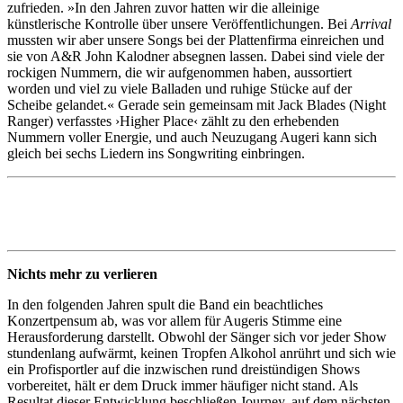
zufrieden. »In den Jahren zuvor hatten wir die alleinige
künstlerische Kontrolle über unsere Veröffentlichungen. Bei
Arrival
mussten wir aber unsere Songs bei der Plattenfirma einreichen und
sie von A&R John Kalodner absegnen lassen. Dabei sind viele der
rockigen Nummern, die wir aufgenommen haben, aussortiert
worden und viel zu viele Balladen und ruhige Stücke auf der
Scheibe gelandet.« Gerade sein gemeinsam mit Jack Blades (Night
Ranger) verfasstes ›Higher Place‹ zählt zu den erhebenden
Nummern voller Energie, und auch Neuzugang Augeri kann sich
gleich bei sechs Liedern ins Songwriting einbringen.
Nichts mehr zu verlieren
In den folgenden Jahren spult die Band ein beachtliches
Konzertpensum ab, was vor allem für Augeris Stimme eine
Herausforderung darstellt. Obwohl der Sänger sich vor jeder Show
stundenlang aufwärmt, keinen Tropfen Alkohol anrührt und sich wie
ein Profisportler auf die inzwischen rund dreistündigen Shows
vorbereitet, hält er dem Druck immer häufiger nicht stand. Als
Resultat dieser Entwicklung beschließen Journey, auf dem nächsten