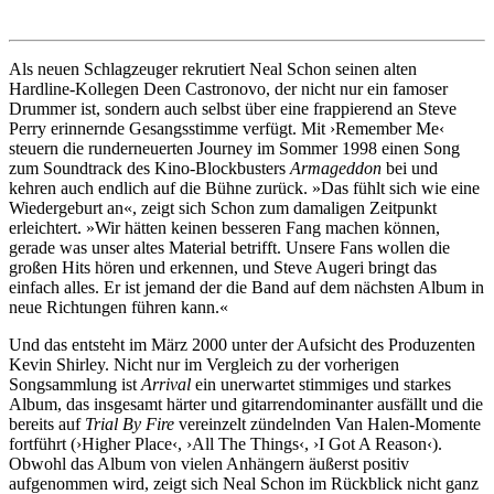
Als neuen Schlagzeuger rekrutiert Neal Schon seinen alten
Hardline-Kollegen Deen Castronovo, der nicht nur ein famoser
Drummer ist, sondern auch selbst über eine frappierend an Steve
Perry erinnernde Gesangsstimme verfügt. Mit ›Remember Me‹
steuern die runderneuerten Journey im Sommer 1998 einen Song
zum Soundtrack des Kino-Blockbusters
Armageddon
bei und
kehren auch endlich auf die Bühne zurück. »Das fühlt sich wie eine
Wiedergeburt an«, zeigt sich Schon zum damaligen Zeitpunkt
erleichtert. »Wir hätten keinen besseren Fang machen können,
gerade was unser altes Material betrifft. Unsere Fans wollen die
großen Hits hören und erkennen, und Steve Augeri bringt das
einfach alles. Er ist jemand der die Band auf dem nächsten Album in
neue Richtungen führen kann.«
Und das entsteht im März 2000 unter der Aufsicht des Produzenten
Kevin Shirley. Nicht nur im Vergleich zu der vorherigen
Songsammlung ist
Arrival
ein unerwartet stimmiges und starkes
Album, das insgesamt härter und gitarrendominanter ausfällt und die
bereits auf
Trial By Fire
vereinzelt zündelnden Van Halen-Momente
fortführt (›Higher Place‹, ›All The Things‹, ›I Got A Reason‹).
Obwohl das Album von vielen Anhängern äußerst positiv
aufgenommen wird, zeigt sich Neal Schon im Rückblick nicht ganz