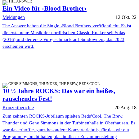
THE ANSWER
Ein Video für ›Blood Brother‹
Meldungen
12 Okt. 22
The Answer haben die Single ›Blood Brother‹ veröffentlicht. Es ist
die erste neue Musik der nordirischen Classic-Rocker seit Solas
(2016) und der erste Vorgeschmack auf Sundowners, das 2023
erscheinen wird.
GENE SIMMONS, THUNDER, THE BREW, REDS'COOL
10 ½ Jahre ROCKS: Das war ein heißes,
rauschendes Fest!
Konzertberichte
20 Aug. 18
Zum zehnten ROCKS-Jubiläum spielten Reds'Cool, The Brew,
Thunder und Gene Simmons in der Turbinenhalle in Oberhausen. Es
war das erhoffte, ganz besondere Konzerterlebnis, für das wir ein
Programm gebucht hatten, das in dieser Zusammenstellung