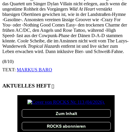
das Quartett um Sänger Dylan Villain nicht erlegen, auch wenn die
ungestüme Rohheit des Vorgängers
Wild At Heart
verstärkt
bluesigen Obertönen gewichen ist, wie in der Landstraßen-Hymne
›Gasoline‹. Ansonsten vereinen lässige Groover wie ›Crazy For
You‹ oder ›Nothing Good Comes Easy‹ den trockenen Charme der
frühen AC/DC, den Angels und Rose Tattoo, während ›High
Speed‹ fast aus der Cowpunk-Phase der Dänen D-A-D stammen
könnte. Coole Scheibe, die im Ansinnen nicht weit vom The Lazys-
Wunderwerk
Tropical Hazards
entfernt
ist
und live sicher zum
Leben erwachen wird. Dann inklusive Bier- und Schweiß-Fahne.
(8/10)
TEXT:
MARKUS BARO
AKTUELLES HEFT
Zum Inhalt
ROCKS abonnieren