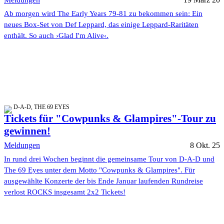
Ab morgen wird The Early Years 79-81 zu bekommen sein: Ein
neues Box-Set von Def Leppard, das einige Leppard-Raritäten
enthält. So auch ›Glad I'm Alive‹.
D-A-D, THE 69 EYES
Tickets für "Cowpunks & Glampires"-Tour zu
gewinnen!
Meldungen
8 Okt. 25
In rund drei Wochen beginnt die gemeinsame Tour von D-A-D und
The 69 Eyes unter dem Motto "Cowpunks & Glampires". Für
ausgewählte Konzerte der bis Ende Januar laufenden Rundreise
verlost ROCKS insgesamt 2x2 Tickets!