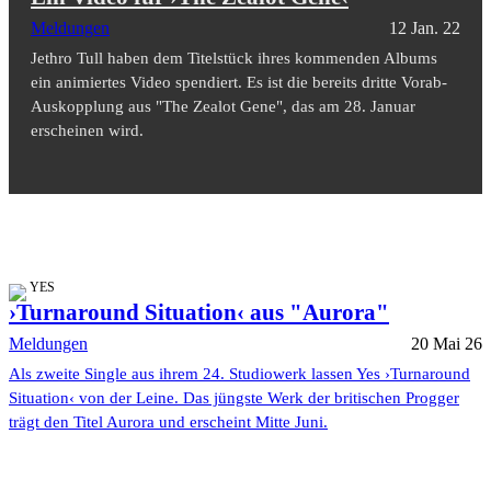
Meldungen
12 Jan. 22
Jethro Tull haben dem Titelstück ihres kommenden Albums
ein animiertes Video spendiert. Es ist die bereits dritte Vorab-
Auskopplung aus "The Zealot Gene", das am 28. Januar
erscheinen wird.
YES
›Turnaround Situation‹ aus "Aurora"
Meldungen
20 Mai 26
Als zweite Single aus ihrem 24. Studiowerk lassen Yes ›Turnaround
Situation‹ von der Leine. Das jüngste Werk der britischen Progger
trägt den Titel Aurora und erscheint Mitte Juni.