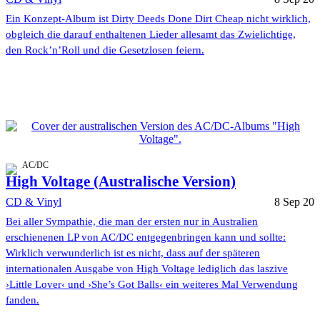
Ein Konzept-Album ist Dirty Deeds Done Dirt Cheap nicht wirklich,
obgleich die darauf enthaltenen Lieder allesamt das Zwielichtige,
den Rock’n’Roll und die Gesetzlosen feiern.
AC/DC
High Voltage (Australische Version)
CD & Vinyl
8 Sep 20
Bei aller Sympathie, die man der ersten nur in Australien
erschienenen LP von AC/DC entgegenbringen kann und sollte:
Wirklich verwunderlich ist es nicht, dass auf der späteren
internationalen Ausgabe von High Voltage lediglich das laszive
›Little Lover‹ und ›She’s Got Balls‹ ein weiteres Mal Verwendung
fanden.