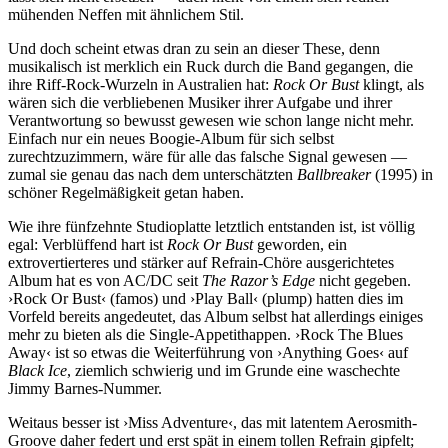
mühenden Neffen mit ähnlichem Stil.
Und doch scheint etwas dran zu sein an dieser These, denn
musikalisch ist merklich ein Ruck durch die Band gegangen, die
ihre Riff-Rock-Wurzeln in Australien hat:
Rock Or Bust
klingt, als
wären sich die verbliebenen Musiker ihrer Aufgabe und ihrer
Verantwortung so bewusst gewesen wie schon lange nicht mehr.
Einfach nur ein neues Boogie-Album für sich selbst
zurechtzuzimmern, wäre für alle das falsche Signal gewesen —
zumal sie genau das nach dem unterschätzten
Ballbreaker
(1995) in
schöner Regelmäßigkeit getan haben.
Wie ihre fünfzehnte Studioplatte letztlich entstanden ist, ist völlig
egal: Verblüffend hart ist
Rock Or Bust
geworden, ein
extrovertierteres und stärker auf Refrain-Chöre ausgerichtetes
Album hat es von AC/DC seit
The Razor’s Edge
nicht gegeben.
›Rock Or Bust‹ (famos) und ›Play Ball‹ (plump) hatten dies im
Vorfeld bereits angedeutet, das Album selbst hat allerdings einiges
mehr zu bieten als die Single-Appetithappen. ›Rock The Blues
Away‹ ist so etwas die Weiterführung von ›Anything Goes‹ auf
Black Ice
, ziemlich schwierig und im Grunde eine waschechte
Jimmy Barnes-Nummer.
Weitaus besser ist ›Miss Adventure‹, das mit latentem Aerosmith-
Groove daher federt und erst spät in einem tollen Refrain gipfelt;