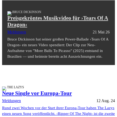
BRUCE DICKINSON
Preisgekröntes Musikvideo für ›Tears Of A
Dragon‹
Meldungen
21 Mai 26
Bruce Dickinson hat seiner großen Power-Ballade ›Tears Of A
Dragon‹ ein neues Video spendiert: Der Clip zur Neu-
Aufnahme von "More Balls To Picasso" (2025) entstand in
Brasilien — und heimste bereits acht Auszeichnungen ein.
THE LAZYS
Neue Single vor Europa-Tour
Meldungen
12 Aug. 24
Rund zwei Wochen vor der Start ihrer Europa-Tour haben The Lazys
einen neuen Song veröffentlicht. ›Ripper Of The Night‹ ist die zweite