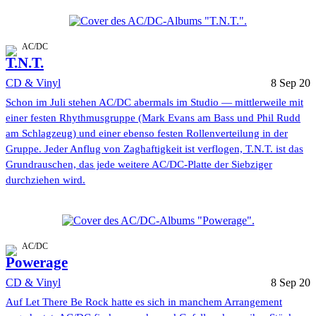
AC/DC
T.N.T.
CD & Vinyl
8 Sep 20
Schon im Juli stehen AC/DC abermals im Studio — mittlerweile mit
einer festen Rhythmusgruppe (Mark Evans am Bass und Phil Rudd
am Schlagzeug) und einer ebenso festen Rollenverteilung in der
Gruppe. Jeder Anflug von Zaghaftigkeit ist verflogen, T.N.T. ist das
Grundrauschen, das jede weitere AC/DC-Platte der Siebziger
durchziehen wird.
AC/DC
Powerage
CD & Vinyl
8 Sep 20
Auf Let There Be Rock hatte es sich in manchem Arrangement