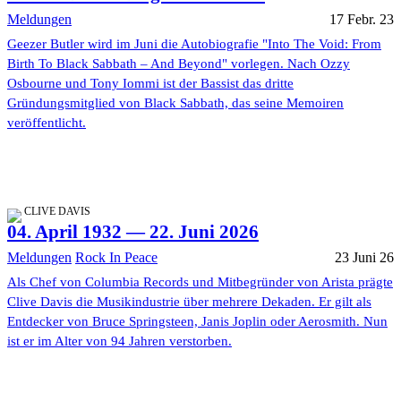
Meldungen
17 Febr. 23
Geezer Butler wird im Juni die Autobiografie "Into The Void: From
Birth To Black Sabbath – And Beyond" vorlegen. Nach Ozzy
Osbourne und Tony Iommi ist der Bassist das dritte
Gründungsmitglied von Black Sabbath, das seine Memoiren
veröffentlicht.
CLIVE DAVIS
04. April 1932 — 22. Juni 2026
Meldungen
Rock In Peace
23 Juni 26
Als Chef von Columbia Records und Mitbegründer von Arista prägte
Clive Davis die Musikindustrie über mehrere Dekaden. Er gilt als
Entdecker von Bruce Springsteen, Janis Joplin oder Aerosmith. Nun
ist er im Alter von 94 Jahren verstorben.