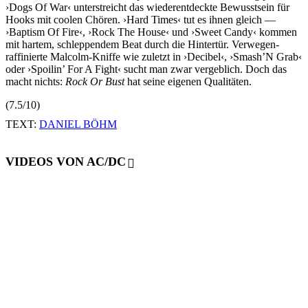
›Dogs Of War‹ unterstreicht das wiederentdeckte Bewusstsein für
Hooks mit coolen Chören. ›Hard Times‹ tut es ihnen gleich —
›Baptism Of Fire‹, ›Rock The House‹ und ›Sweet Candy‹ kommen
mit hartem, schleppendem Beat durch die Hintertür. Verwegen-
raffinierte Malcolm-Kniffe wie zuletzt in ›Decibel‹, ›Smash’N Grab‹
oder ›Spoilin’ For A Fight‹ sucht man zwar vergeblich. Doch das
macht nichts:
Rock Or Bust
hat seine eigenen Qualitäten.
(7.5/10)
TEXT:
DANIEL BÖHM
VIDEOS VON AC/DC