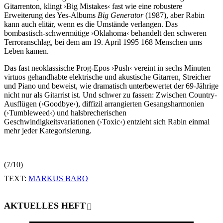
Gitarrenton, klingt ›Big Mistakes‹ fast wie eine robustere
Erweiterung des Yes-Albums
Big Generator
(1987), aber Rabin
kann auch elitär, wenn es die Umstände verlangen. Das
bombastisch-schwermütige ›Oklahoma‹ behandelt den schweren
Terroranschlag, bei dem am 19. April 1995 168 Menschen ums
Leben kamen.
Das fast neoklassische Prog-Epos ›Push‹ vereint in sechs Minuten
virtuos gehandhabte elektrische und akustische Gitarren, Streicher
und Piano und beweist, wie dramatisch unterbewertet der 69-Jährige
nicht nur als Gitarrist ist. Und schwer zu fassen: Zwischen Country-
Ausflügen (›Goodbye‹), diffizil arrangierten Gesangsharmonien
(›Tumbleweed‹) und halsbrecherischen
Geschwindigkeitsvariationen (›Toxic‹) entzieht sich Rabin einmal
mehr jeder Kategorisierung.
(7/10)
TEXT:
MARKUS BARO
AKTUELLES HEFT