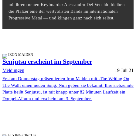
mit ihrem neuen Keyboarder Alessandro Del Vecchio bleiben
die Pfälzer eine der wertvollsten Bands im internationalen
Progressive Metal — und klingen ganz nach sich selbst.
IRON MAIDEN
Senjutsu erscheint im September
Meldungen
19 Juli 21
Erst am Donnerstag präsentierten Iron Maiden mit ›The Writing On
The Wall‹ einen neuen Song. Nun geben sie bekannt: Ihre siebzehnte
Platte heißt Senjutsu, ist mit knapp unter 82 Minuten Laufzeit ein
Doppel-Album und erscheint am 3. September.
FLYING CIRCUS