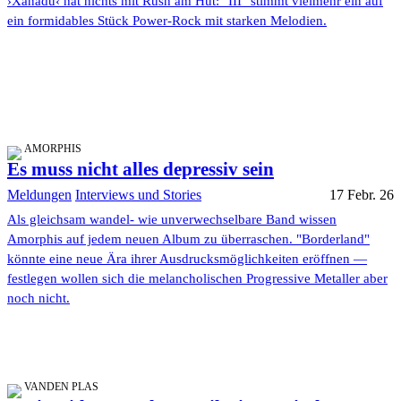
›Xanadu‹ hat nichts mit Rush am Hut: "III" stimmt vielmehr ein auf
ein formidables Stück Power-Rock mit starken Melodien.
AMORPHIS
Es muss nicht alles depressiv sein
Meldungen
Interviews und Stories
17 Febr. 26
Als gleichsam wandel- wie unverwechselbare Band wissen
Amorphis auf jedem neuen Album zu überraschen. "Borderland"
könnte eine neue Ära ihrer Ausdrucksmöglichkeiten eröffnen —
festlegen wollen sich die melancholischen Progressive Metaller aber
noch nicht.
VANDEN PLAS