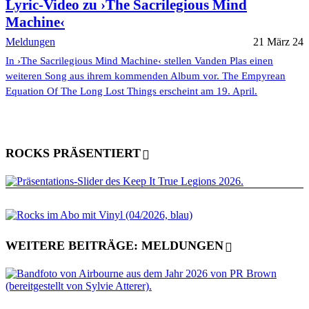
Lyric-Video zu ›The Sacrilegious Mind
Machine‹
Meldungen
21 März 24
In ›The Sacrilegious Mind Machine‹ stellen Vanden Plas einen
weiteren Song aus ihrem kommenden Album vor. The Empyrean
Equation Of The Long Lost Things erscheint am 19. April.
ROCKS PRÄSENTIERT
WEITERE BEITRÄGE: MELDUNGEN