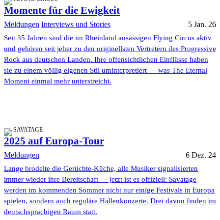
Momente für die Ewigkeit
Meldungen
Interviews und Stories
5 Jan. 26
Seit 35 Jahren sind die im Rheinland ansässigen Flying Circus aktiv
und gehören seit jeher zu den originellsten Vertretern des Progressive
Rock aus deutschen Landen. Ihre offensichtlichen Einflüsse haben
sie zu einem völlig eigenen Stil uminterpretiert — was The Eternal
Moment einmal mehr unterstreicht.
SAVATAGE
2025 auf Europa-Tour
Meldungen
6 Dez. 24
Lange brodelte die Gerüchte-Küche, alle Musiker signalisierten
immer wieder ihre Bereitschaft — jetzt ist es offiziell: Savatage
werden im kommenden Sommer nicht nur einige Festivals in Europa
spielen, sondern auch reguläre Hallenkonzerte. Drei davon finden im
deutschsprachigen Raum statt.