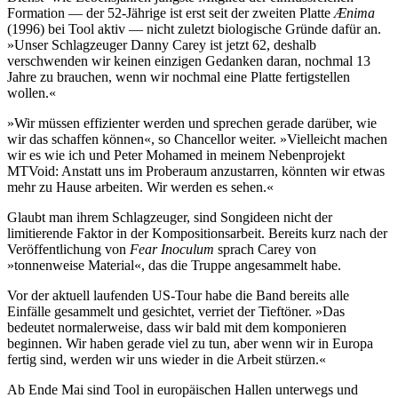
Formation — der 52-Jährige ist erst seit der zweiten Platte
Ænima
(1996) bei Tool aktiv — nicht zuletzt biologische Gründe dafür an.
»Unser Schlagzeuger Danny Carey ist jetzt 62, deshalb
verschwenden wir keinen einzigen Gedanken daran, nochmal 13
Jahre zu brauchen, wenn wir nochmal eine Platte fertigstellen
wollen.«
»Wir müssen effizienter werden und sprechen gerade darüber, wie
wir das schaffen können«, so Chancellor weiter. »Vielleicht machen
wir es wie ich und Peter Mohamed in meinem Nebenprojekt
MTVoid: Anstatt uns im Proberaum anzustarren, könnten wir etwas
mehr zu Hause arbeiten. Wir werden es sehen.«
Glaubt man ihrem Schlagzeuger, sind Songideen nicht der
limitierende Faktor in der Kompositionsarbeit. Bereits kurz nach der
Veröffentlichung von
Fear Inoculum
sprach Carey von
»tonnenweise Material«, das die Truppe angesammelt habe.
Vor der aktuell laufenden US-Tour habe die Band bereits alle
Einfälle gesammelt und gesichtet, verriet der Tieftöner. »Das
bedeutet normalerweise, dass wir bald mit dem komponieren
beginnen. Wir haben gerade viel zu tun, aber wenn wir in Europa
fertig sind, werden wir uns wieder in die Arbeit stürzen.«
Ab Ende Mai sind Tool in europäischen Hallen unterwegs und