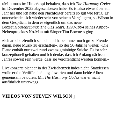
»Man muss im Hinterkopf behalten, dass ich
The Harmony Codex
im Dezember 2022 abgeschlossen habe. Es ist also etwas über ein
Jahr her und ich habe den Nachfolger bereits so gut wie fertig. Er
unterscheidet sich wieder sehr von seinem Vorgänger«, so Wilson in
dem Gespräch, in dem es eigentlich um das neue
Boxset
Housekeeping: The OLI Years, 1990-1994
seines Artpop-
Nebenprojektes No-Man mit Sänger Tim Bowness ging.
»Ich arbeite ziemlich schnell und habe immer noch große Freude
daran, neue Musik zu erschaffen«, so der 56-Jährige weiter. »Die
Platte enthält nur zwei rund zwanzigminütige Stücke. Es ist sehr
konzeptionell gehalten und ich denke, dass ich Anfang nächsten
Jahres soweit sein werde, dass sie veröffentlicht werden können.«
Livekonzerte plant er in der Zwischenzeit indes nicht. Stattdessen
wolle er die Veröffentlichung abwarten und dann beide Alben
gemeinsam betouren: Mit
The Harmony Codex
war er nicht
ausführlich unterwegs.
VIDEOS VON STEVEN WILSON