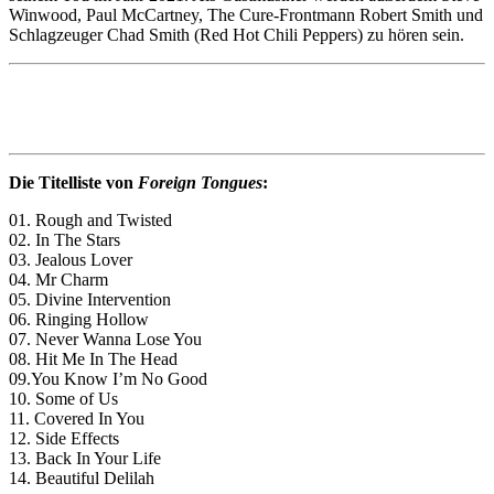
Winwood, Paul McCartney, The Cure-Frontmann Robert Smith und
Schlagzeuger Chad Smith (Red Hot Chili Peppers) zu hören sein.
Die Titelliste von
Foreign Tongues
:
01. Rough and Twisted
02. In The Stars
03. Jealous Lover
04. Mr Charm
05. Divine Intervention
06. Ringing Hollow
07. Never Wanna Lose You
08. Hit Me In The Head
09.You Know I’m No Good
10. Some of Us
11. Covered In You
12. Side Effects
13. Back In Your Life
14. Beautiful Delilah