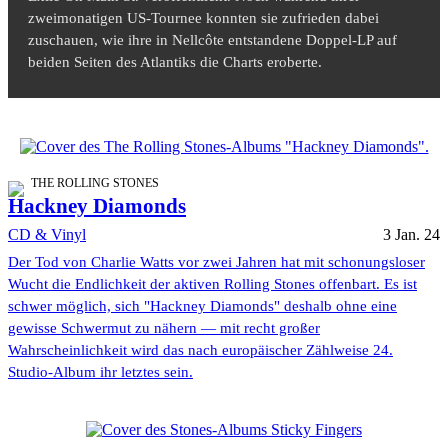
zweimonatigen US-Tournee konnten sie zufrieden dabei
zuschauen, wie ihre in Nellcôte entstandene Doppel-LP auf
beiden Seiten des Atlantiks die Charts eroberte.
THE ROLLING STONES
Hackney Diamonds
CD & Vinyl
3 Jan. 24
Der Tod von Charlie Watts vor zwei Jahren hat mit schonungsloser
Wucht die Endlichkeit der aktiven Rolling Stones offenbart. Es ist
schwer möglich, sich "Hackney Diamonds" deshalb ohne eine
gewisse Schwermut zu nähern — mit recht großer
Wahrscheinlichkeit wird das nach europäischer Zählweise 24.
Studio-Album ihr letztes sein.