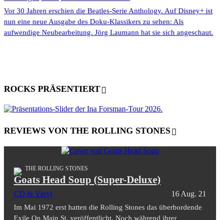
Vor 30 Jahren erschien die Beatles-Serie Anthology. Auf Disney+ ist
nun eine neue Ausgabe des Doku-Klassikers zu sehen: Als
aufwendige Neubearbeitung. Jörg Laumann hat sie sich angeschaut.
ROCKS PRÄSENTIERT
REVIEWS VON THE ROLLING STONES
THE ROLLING STONES
Goats Head Soup (Super-Deluxe)
CD & Vinyl
16 Aug. 21
Im Mai 1972 erst hatten die Rolling Stones das überbordende
Exile On Main St. veröffentlicht. Noch während ihrer