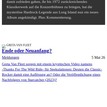
damit zufrieden gaben, ihr bis 1972 zurückreichendes
Klassikerwerk auf die Konzertbühnen zu bringen, hat die
mysteriöse Hardrock-Legende aus Long Island nun ein neues
Album angekündigt. Plus: Kommentierung.
GRETA VAN FLEET
Ende oder Neuanfang?
Meldungen
5 Mai 26
Greta Van Fleet sorgen mit einem kryptischen Video namens
›Thanks For The Wild Ride‹ für Spekulationen: Deuten die Classic-
Rocker damit eine Auflösung an? Oder die Veröffentlichung eines
Nachfolgers von Starcatcher (2023)?