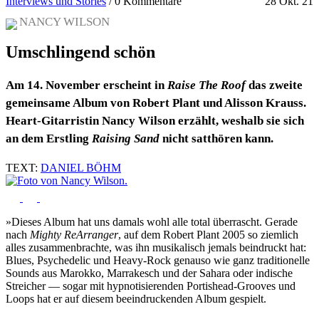
Interviews und Stories
/
0 Kommentare
28 Okt. 21
NANCY WILSON
Umschlingend schön
Am 14. November erscheint in
Raise The Roof
das zweite
gemeinsame Album von Robert Plant und Alisson Krauss.
Heart-Gitarristin Nancy Wilson erzählt, weshalb sie sich
an dem Erstling
Raising Sand
nicht satthören kann.
TEXT:
DANIEL BÖHM
»Dieses Album hat uns damals wohl alle total überrascht. Gerade
nach
Mighty ReArranger
, auf dem Robert Plant 2005 so ziemlich
alles zusammenbrachte, was ihn musikalisch jemals beindruckt hat:
Blues, Psychedelic und Heavy-Rock genauso wie ganz traditionelle
Sounds aus Marokko, Marrakesch und der Sahara oder indische
Streicher — sogar mit hypnotisierenden Portishead-Grooves und
Loops hat er auf diesem beeindruckenden Album gespielt.