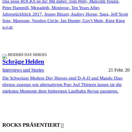
Das neue ROCKS ist da! Mit dabei: Tom Petty, Malcolm Young,
Peter Hammill, Megadeth, Montrose, Ten Years After,
Jahresrückblick 2017, Jesper Binzer, Audrey Horne, Saga, Jeff Scott
Soto, Magnum, Voodoo Circle, Ian Hunter, Gov't Mule, King King
u.v.m
MODERN DAY HEROES
Schräge Helden
Interviews und Stories
21 Febr. 20
Die Schweizer Modern Day Heroes sind D-A-D und Mando Diao
ebenso zugetan wie alternativem Pop: Auf Thirteen lassen sie die
stärksten Momente ihrer bisherigen Laufbahn Revue passieren.
ROCKS PRÄSENTIERT