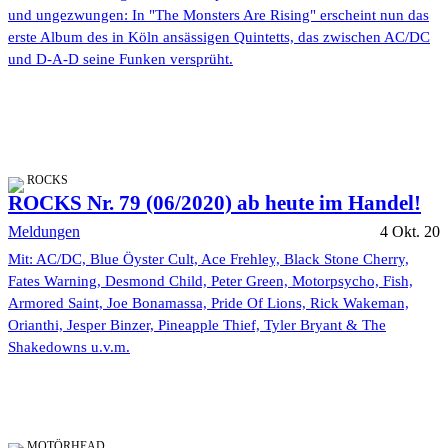
und ungezwungen: In "The Monsters Are Rising" erscheint nun das
erste Album des in Köln ansässigen Quintetts, das zwischen AC/DC
und D-A-D seine Funken versprüht.
ROCKS
ROCKS Nr. 79 (06/2020) ab heute im Handel!
Meldungen
4 Okt. 20
Mit: AC/DC, Blue Öyster Cult, Ace Frehley, Black Stone Cherry,
Fates Warning, Desmond Child, Peter Green, Motorpsycho, Fish,
Armored Saint, Joe Bonamassa, Pride Of Lions, Rick Wakeman,
Orianthi, Jesper Binzer, Pineapple Thief, Tyler Bryant & The
Shakedowns u.v.m.
MOTÖRHEAD