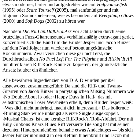
etwas moderner, härter und aufgedrehter wie auf
Helpyourselfish
(1995) oder
Scare Yourself
(2005), mal sanftmütiger und mit
filigranen Soundspielereien, wie es besonders auf
Everything Glows
(2000) und
Soft Dogs
(2002) zu hören war.
Nachdem
Dic.Nii.Lan.Daft.Erd.Ark
vor acht Jahren durch seine
brutzeligen Fuzz-Gitarrensounds verhältnismäßig extravagant geriet,
konzentriert sich die Band um die Brüder Jesper und Jacob Binzer
auf dem Nachfolger nun wieder auf betont ungekünstelte
Rocknummern. Zwar versuchen diese gar nicht erst, die
Durchbruchsalben
No Fuel Left For The Pilgrims
und
Riskin’ It All
mit ihrer klaren Riff-Rock-Kante zu kopieren, der grundsätzliche
Ansatz ist aber ein ähnlicher.
Alle bewährten Ingredienzien von D-A-D wurden penibel
ausgewogen zusammengeführt: Da sind die Riff- und Twang-
Gitarren von Jacob Binzer in partytauglichen Mitsing-Nummern wie
›No Doubt About It‹ oder ›Happy Days In Hell‹, das mit
selbstironischen Loser-Weisheiten erhellt, denn Bruder Jesper weiß:
»Was dich nicht umbringt, macht dich interessant.« Das bollernde
›Burning Star‹ wurde unlängst als erste Single ausgekoppelt.
›Musical Chairs‹ ist eine kernige Riff-Rock’n’Roll-Abfahrt. Der mit
Billy-Gibbons-Knarz-Blues-Riff verzierte Titelsong hat mit seinen
dezenten Hintergrundchören beinahe etwas Andächtiges — bis sich
Jesper Binzer inbrünstig in den Refrain hineinbrüllt und Jacob mit