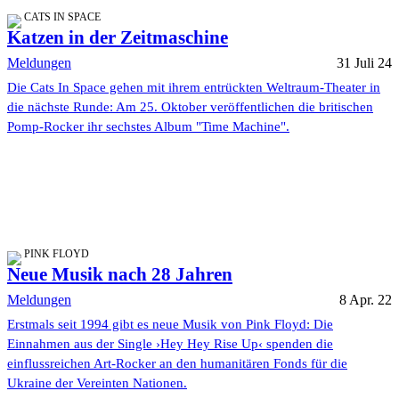
CATS IN SPACE
Katzen in der Zeitmaschine
Meldungen
31 Juli 24
Die Cats In Space gehen mit ihrem entrückten Weltraum-Theater in
die nächste Runde: Am 25. Oktober veröffentlichen die britischen
Pomp-Rocker ihr sechstes Album "Time Machine".
PINK FLOYD
Neue Musik nach 28 Jahren
Meldungen
8 Apr. 22
Erstmals seit 1994 gibt es neue Musik von Pink Floyd: Die
Einnahmen aus der Single ›Hey Hey Rise Up‹ spenden die
einflussreichen Art-Rocker an den humanitären Fonds für die
Ukraine der Vereinten Nationen.