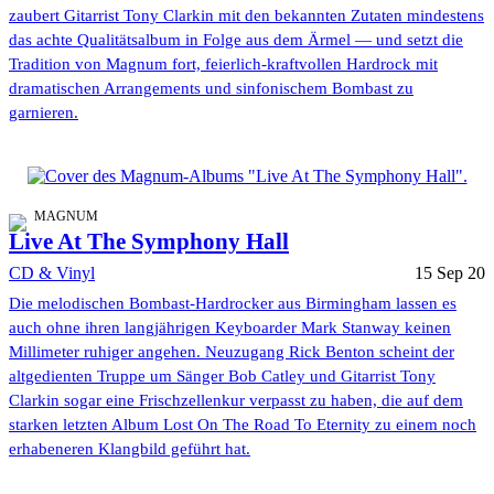
zaubert Gitarrist Tony Clarkin mit den bekannten Zutaten mindestens
das achte Qualitätsalbum in Folge aus dem Ärmel — und setzt die
Tradition von Magnum fort, feierlich-kraftvollen Hardrock mit
dramatischen Arrangements und sinfonischem Bombast zu
garnieren.
MAGNUM
Live At The Symphony Hall
CD & Vinyl
15 Sep 20
Die melodischen Bombast-Hardrocker aus Birmingham lassen es
auch ohne ihren langjährigen Keyboarder Mark Stanway keinen
Millimeter ruhiger angehen. Neuzugang Rick Benton scheint der
altgedienten Truppe um Sänger Bob Catley und Gitarrist Tony
Clarkin sogar eine Frischzellenkur verpasst zu haben, die auf dem
starken letzten Album Lost On The Road To Eternity zu einem noch
erhabeneren Klangbild geführt hat.