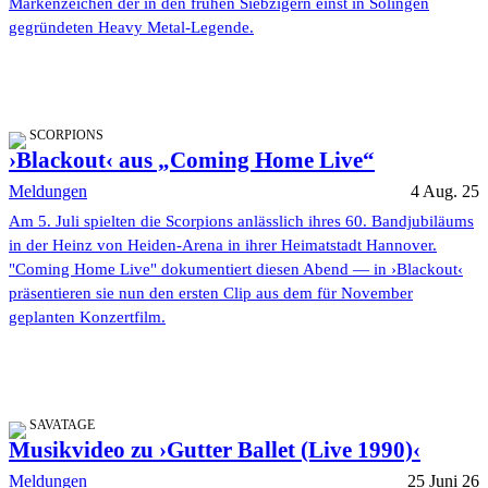
Markenzeichen der in den frühen Siebzigern einst in Solingen
gegründeten Heavy Metal-Legende.
SCORPIONS
›Blackout‹ aus „Coming Home Live“
Meldungen
4 Aug. 25
Am 5. Juli spielten die Scorpions anlässlich ihres 60. Bandjubiläums
in der Heinz von Heiden-Arena in ihrer Heimatstadt Hannover.
"Coming Home Live" dokumentiert diesen Abend — in ›Blackout‹
präsentieren sie nun den ersten Clip aus dem für November
geplanten Konzertfilm.
SAVATAGE
Musikvideo zu ›Gutter Ballet (Live 1990)‹
Meldungen
25 Juni 26