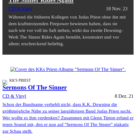
The Sinner Rides Again
CD & Vinyl
18 Nov. 23
Während die früheren Kollegen von Judas Priest ohne ihn mit
dem kraftstrotzenden Firepower bewiesen haben, dass sie
nach wie vor voll im Saft stehen, wirkt das zweite Downing-
Werk The Sinner Rides Again bemüht, konstruiert und vor
allem: erschreckend beliebig.
KK'S PRIEST
Sermons Of The Sinner
CD & Vinyl
8 Dez. 21
Schon der Bandname verhehlt nicht, dass K.K. Downing die
größtmögliche Nähe zu seiner langjährigen Band Judas Priest sucht.
Wer wollte es ihm verdenken? Zusammen mit Glenn Tipton erfand er
jenen Sound mit, den er nun auf "Sermons Of The Sinner" plakativ
zur Schau stellt.