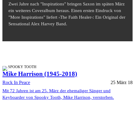
Zwei Jahre nach "Inspirations" bringen Saxon im späten März
ein weiteres Coveralbum heraus. Einen ersten Eindruck von
"More Inspirations" liefert ›The Faith Healer‹: Ein Original der
Sensational Alex Harvey Band.
SPOOKY TOOTH
Mike Harrison (1945-2018)
Rock In Peace
25 März 18
Mit 72 Jahren ist am 25. März der ehemaliger Sänger und
Keyboarder von Spooky Tooth, Mike Harrison, verstorben.