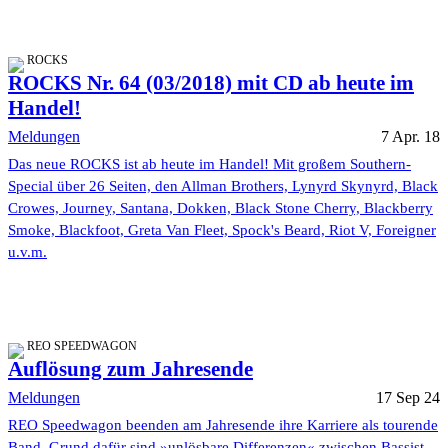
ROCKS
ROCKS Nr. 64 (03/2018) mit CD ab heute im
Handel!
Meldungen
7 Apr. 18
Das neue ROCKS ist ab heute im Handel! Mit großem Southern-
Special über 26 Seiten, den Allman Brothers, Lynyrd Skynyrd, Black
Crowes, Journey, Santana, Dokken, Black Stone Cherry, Blackberry
Smoke, Blackfoot, Greta Van Fleet, Spock's Beard, Riot V, Foreigner
u.v.m.
REO SPEEDWAGON
Auflösung zum Jahresende
Meldungen
17 Sep 24
REO Speedwagon beenden am Jahresende ihre Karriere als tourende
Band. Grund dafür sind »unlösbare Differenzen« zwischen Bassist