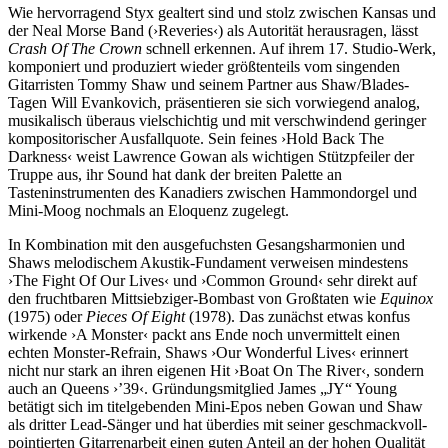
Wie hervorragend Styx gealtert sind und stolz zwischen Kansas und
der Neal Morse Band (›Reveries‹) als Autorität herausragen, lässt
Crash Of The Crown
schnell erkennen. Auf ihrem 17. Studio-Werk,
komponiert und produziert wieder größtenteils vom singenden
Gitarristen Tommy Shaw und seinem Partner aus Shaw/Blades-
Tagen Will Evankovich, präsentieren sie sich vorwiegend analog,
musikalisch überaus vielschichtig und mit verschwindend geringer
kompositorischer Ausfallquote. Sein feines ›Hold Back The
Darkness‹ weist Lawrence Gowan als wichtigen Stützpfeiler der
Truppe aus, ihr Sound hat dank der breiten Palette an
Tasteninstrumenten des Kanadiers zwischen Hammondorgel und
Mini-Moog nochmals an Eloquenz zugelegt.
In Kombination mit den ausgefuchsten Gesangsharmonien und
Shaws melodischem Akustik-Fundament verweisen mindestens
›The Fight Of Our Lives‹ und ›Common Ground‹ sehr direkt auf
den fruchtbaren Mittsiebziger-Bombast von Großtaten wie
Equinox
(1975) oder
Pieces Of Eight
(1978). Das zunächst etwas konfus
wirkende ›A Monster‹ packt ans Ende noch unvermittelt einen
echten Monster-Refrain, Shaws ›Our Wonderful Lives‹ erinnert
nicht nur stark an ihren eigenen Hit ›Boat On The River‹, sondern
auch an Queens ›’39‹. Gründungsmitglied James „JY“ Young
betätigt sich im titelgebenden Mini-Epos neben Gowan und Shaw
als dritter Lead-Sänger und hat überdies mit seiner geschmackvoll-
pointierten Gitarrenarbeit einen guten Anteil an der hohen Qualität