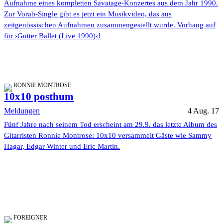
Aufnahme eines kompletten Savatage-Konzertes aus dem Jahr 1990.
Zur Vorab-Single gibt es jetzt ein Musikvideo, das aus
zeitgenössischen Aufnahmen zusammengestellt wurde. Vorhang auf
für ›Gutter Ballet (Live 1990)‹!
RONNIE MONTROSE
10x10 posthum
Meldungen
4 Aug. 17
Fünf Jahre nach seinem Tod erscheint am 29.9. das letzte Album des
Gitarristen Ronnie Montrose: 10x10 versammelt Gäste wie Sammy
Hagar, Edgar Winter und Eric Martin.
FOREIGNER