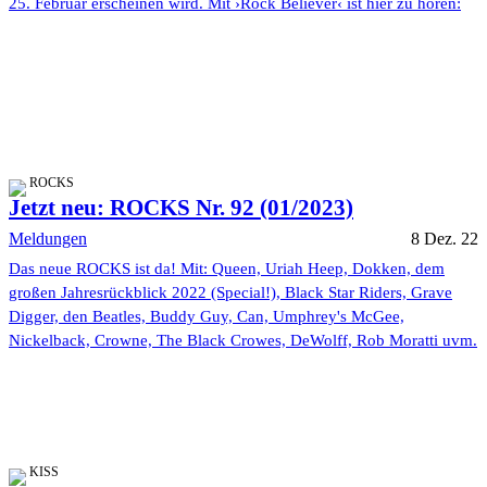
25. Februar erscheinen wird. Mit ›Rock Believer‹ ist hier zu hören:
ROCKS
Jetzt neu: ROCKS Nr. 92 (01/2023)
Meldungen
8 Dez. 22
Das neue ROCKS ist da! Mit: Queen, Uriah Heep, Dokken, dem
großen Jahresrückblick 2022 (Special!), Black Star Riders, Grave
Digger, den Beatles, Buddy Guy, Can, Umphrey's McGee,
Nickelback, Crowne, The Black Crowes, DeWolff, Rob Moratti uvm.
KISS