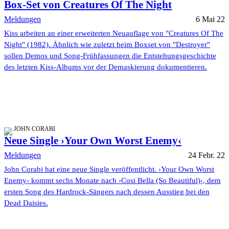
Box-Set von Creatures Of The Night
Meldungen
6 Mai 22
Kiss arbeiten an einer erweiterten Neuauflage von "Creatures Of The
Night" (1982). Ähnlich wie zuletzt beim Boxset von "Destroyer"
sollen Demos und Song-Frühfassungen die Entstehungsgeschichte
des letzten Kiss-Albums vor der Demaskierung dokumentieren.
JOHN CORABI
Neue Single ›Your Own Worst Enemy‹
Meldungen
24 Febr. 22
John Corabi hat eine neue Single veröffentlicht. ›Your Own Worst
Enemy‹ kommt sechs Monate nach ›Cosi Bella (So Beautiful)‹, dem
ersten Song des Hardrock-Sängers nach dessen Ausstieg bei den
Dead Daisies.