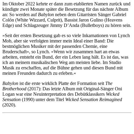
Im Oktober 2022 kehrte er dann zum etablierten Namen zurück und
kündigte zwei Monate später die Besetzung für das nächste Album
an: So werden auf
Babylon
neben dem Gitarristen Sänger Gabriel
Colón (White Wizzard, Culprit), Bassist Jaron Gulino (Heavens
Edge) und Schlagzeuger Jimmy D’Anda (Bulletboys) zu hören sein.
»Seit der ersten Besetzung gab es so viele Inkarnationen von Lynch
Mob, aber sie verfolgten immer mein Ideal einer Band: Die
bestmöglichen Musiker mit der passenden Chemie, eine
Bruderschaft«, so Lynch. »Wenn wir zusammen hart an etwas
arbeiten, entsteht ein Bund, der ein Leben lang hält. Es ist das, was
ich an meinem musikalischen Weg am meisten liebe. Im Studio
Musik zu erschaffen, auf die Bühne gehen und diesen Bund mit
meinen Freunden dadurch zu erleben.«
Babylon
ist die erste wirklich Platte der Formation seit
The
Brotherhood
(2017): Das letzte Album mit Original-Sänger Oni
Logan war eine Neuinterpretation des Debütklassikers
Wicked
Sensation
(1990) unter dem Titel
Wicked Sensation Reimagined
(2020).