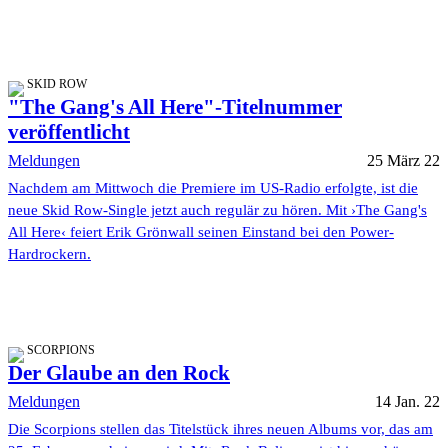
SKID ROW
"The Gang's All Here"-Titelnummer
veröffentlicht
Meldungen
25 März 22
Nachdem am Mittwoch die Premiere im US-Radio erfolgte, ist die
neue Skid Row-Single jetzt auch regulär zu hören. Mit ›The Gang's
All Here‹ feiert Erik Grönwall seinen Einstand bei den Power-
Hardrockern.
SCORPIONS
Der Glaube an den Rock
Meldungen
14 Jan. 22
Die Scorpions stellen das Titelstück ihres neuen Albums vor, das am