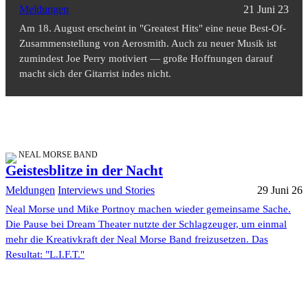
Meldungen
21 Juni 23
Am 18. August erscheint in "Greatest Hits" eine neue Best-Of-
Zusammenstellung von Aerosmith. Auch zu neuer Musik ist
zumindest Joe Perry motiviert — große Hoffnungen darauf
macht sich der Gitarrist indes nicht.
NEAL MORSE BAND
Geistesblitze in der Nacht
Meldungen
Interviews und Stories
29 Juni 26
Neal Morse und Mike Portnoy machen wieder gemeinsame Sache.
Die Pause bei Dream Theater nutzte der Schlagzeuger, um einmal
mehr die Kreativkraft der Neal Morse Band freizusetzen. Das
Resultat: "L.I.F.T."