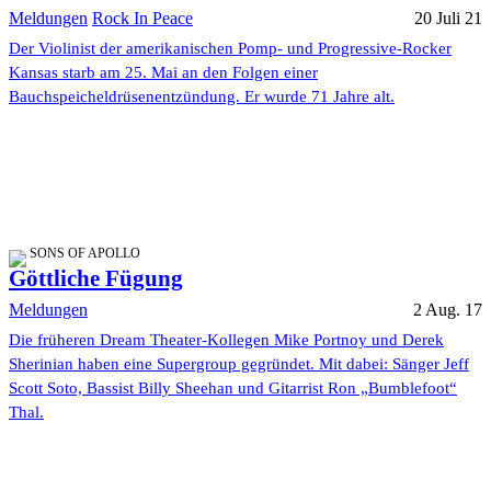
Meldungen
Rock In Peace
20 Juli 21
Der Violinist der amerikanischen Pomp- und Progressive-Rocker
Kansas starb am 25. Mai an den Folgen einer
Bauchspeicheldrüsenentzündung. Er wurde 71 Jahre alt.
SONS OF APOLLO
Göttliche Fügung
Meldungen
2 Aug. 17
Die früheren Dream Theater-Kollegen Mike Portnoy und Derek
Sherinian haben eine Supergroup gegründet. Mit dabei: Sänger Jeff
Scott Soto, Bassist Billy Sheehan und Gitarrist Ron „Bumblefoot“
Thal.