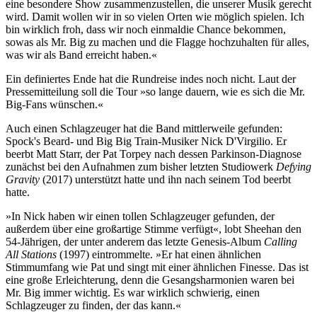
eine besondere Show zusammenzustellen, die unserer Musik gerecht
wird. Damit wollen wir in so vielen Orten wie möglich spielen. Ich
bin wirklich froh, dass wir noch einmaldie Chance bekommen,
sowas als Mr. Big zu machen und die Flagge hochzuhalten für alles,
was wir als Band erreicht haben.«
Ein definiertes Ende hat die Rundreise indes noch nicht. Laut der
Pressemitteilung soll die Tour »so lange dauern, wie es sich die Mr.
Big-Fans wünschen.«
Auch einen Schlagzeuger hat die Band mittlerweile gefunden:
Spock's Beard- und Big Big Train-Musiker Nick D'Virgilio. Er
beerbt Matt Starr, der Pat Torpey nach dessen Parkinson-Diagnose
zunächst bei den Aufnahmen zum bisher letzten Studiowerk
Defying
Gravity
(2017) unterstützt hatte und ihn nach seinem Tod beerbt
hatte.
»In Nick haben wir einen tollen Schlagzeuger gefunden, der
außerdem über eine großartige Stimme verfügt«, lobt Sheehan den
54-Jährigen, der unter anderem das letzte Genesis-Album
Calling
All Stations
(1997) eintrommelte. »Er hat einen ähnlichen
Stimmumfang wie Pat und singt mit einer ähnlichen Finesse. Das ist
eine große Erleichterung, denn die Gesangsharmonien waren bei
Mr. Big immer wichtig. Es war wirklich schwierig, einen
Schlagzeuger zu finden, der das kann.«