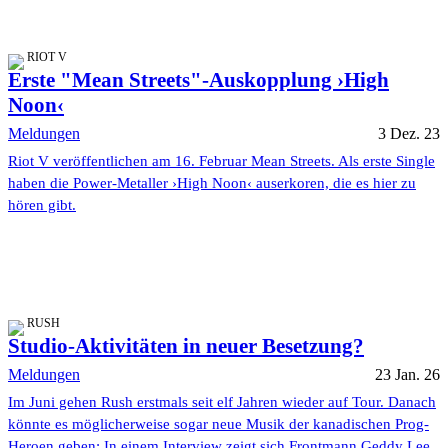
RIOT V
Erste "Mean Streets"-Auskopplung ›High
Noon‹
Meldungen
3 Dez. 23
Riot V veröffentlichen am 16. Februar Mean Streets. Als erste Single
haben die Power-Metaller ›High Noon‹ auserkoren, die es hier zu
hören gibt.
RUSH
Studio-Aktivitäten in neuer Besetzung?
Meldungen
23 Jan. 26
Im Juni gehen Rush erstmals seit elf Jahren wieder auf Tour. Danach
könnte es möglicherweise sogar neue Musik der kanadischen Prog-
Heroen geben: In einem Interview zeigt sich Frontmann Geddy Lee