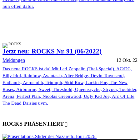
nun offen dafür.
ROCKS
Jetzt neu: ROCKS Nr. 91 (06/2022)
Meldungen
12 Okt. 22
Das neue ROCKS ist da! Mit Led Zeppelin (Titel-Special), AC/DC,
Billy Idol, Rainbow, Avantasia, Alter Bridge, Devin Townsend,
Badlands, Aerosmith, Triumph, Skid Row, Larkin Poe, The New
Roses, Airbourne, Sweet, Threshold, Queensryche, Stryper, Toehider,
Arena, Perfect Plan, Nicolas Greenwood, Ugly Kid Joe, Arc Of Life,
The Dead Daisies uvm.
ROCKS PRÄSENTIERT