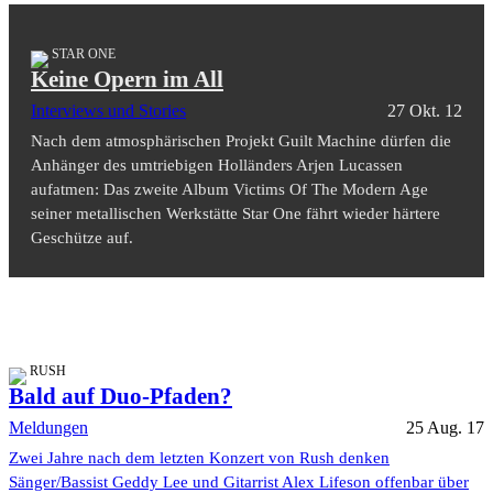
STAR ONE
Keine Opern im All
Interviews und Stories
27 Okt. 12
Nach dem atmosphärischen Projekt Guilt Machine dürfen die
Anhänger des umtriebigen Holländers Arjen Lucassen
aufatmen: Das zweite Album Victims Of The Modern Age
seiner metallischen Werkstätte Star One fährt wieder härtere
Geschütze auf.
RUSH
Bald auf Duo-Pfaden?
Meldungen
25 Aug. 17
Zwei Jahre nach dem letzten Konzert von Rush denken
Sänger/Bassist Geddy Lee und Gitarrist Alex Lifeson offenbar über