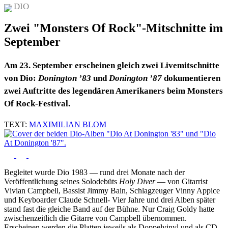
DIO
Zwei "Monsters Of Rock"-Mitschnitte im
September
Am 23. September erscheinen gleich zwei Livemitschnitte
von Dio:
Donington ’83
und
Donington ’87
dokumentieren
zwei Auftritte des legendären Amerikaners beim Monsters
Of Rock-Festival.
TEXT:
MAXIMILIAN BLOM
Begleitet wurde Dio 1983 — rund drei Monate nach der
Veröffentlichung seines Solodebüts
Holy Diver
— von Gitarrist
Vivian Campbell, Bassist Jimmy Bain, Schlagzeuger Vinny Appice
und Keyboarder Claude Schnell- Vier Jahre und drei Alben später
stand fast die gleiche Band auf der Bühne. Nur Craig Goldy hatte
zwischenzeitlich die Gitarre von Campbell übernommen.
Erscheinen werden die Platten jeweils als Doppelvinyl und als CD.