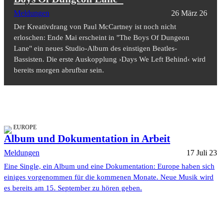
Meldungen
26 März 26
Der Kreativdrang von Paul McCartney ist noch nicht
erloschen: Ende Mai erscheint in "The Boys Of Dungeon
Lane" ein neues Studio-Album des einstigen Beatles-
Bassisten. Die erste Auskopplung ›Days We Left Behind‹ wird
bereits morgen abrufbar sein.
EUROPE
Album und Dokumentation in Arbeit
Meldungen
17 Juli 23
Eine Single, ein Album und eine Dokumentation: Europe haben sich
einiges vorgenommen für die kommenen Monate. Neue Musik wird
es bereits am 15. September zu hören geben.