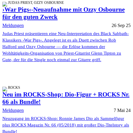
JUDAS PRIEST, OZZY OSBOURNE
›War Pigs‹-Neuaufnahme mit Ozzy Osbourne
für den guten Zweck
Meldungen
26 Sep 25
Judas Priest präsentieren eine Neu-Interpretation des Black Sabbath-
Klassikers ›War Pigs‹. Angelegt ist es als Duett zwischen Rob
Halford und Ozzy Osbourne — die Erlöse kommen der
Wohltätigkeits-Organisation von Priest-Gitarrist Glenn Tipton zu
Gute, der für die Single noch einmal zur Gitarre griff.
ROCKS
Neu im ROCKS-Shop: Dio-Figur + ROCKS Nr.
66 als Bundle!
Meldungen
7 Mai 24
Neuzugang im ROCKS-Shop: Ronnie James Dio als Sammelfigur
plus ROCKS Magazin Nr. 66 (05/2018) mit großer Dio-Titelstory als
Bundle!