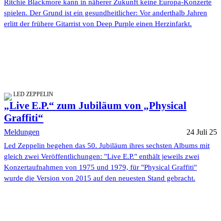
Ritchie Blackmore kann in näherer Zukunft keine Europa-Konzerte
spielen. Der Grund ist ein gesundheitlicher: Vor anderthalb Jahren
erlitt der frühere Gitarrist von Deep Purple einen Herzinfarkt.
LED ZEPPELIN
„Live E.P.“ zum Jubiläum von „Physical
Graffiti“
Meldungen
24 Juli 25
Led Zeppelin begehen das 50. Jubiläum ihres sechsten Albums mit
gleich zwei Veröffentlichungen: "Live E.P." enthält jeweils zwei
Konzertaufnahmen von 1975 und 1979, für "Physical Graffiti"
wurde die Version von 2015 auf den neuesten Stand gebracht.