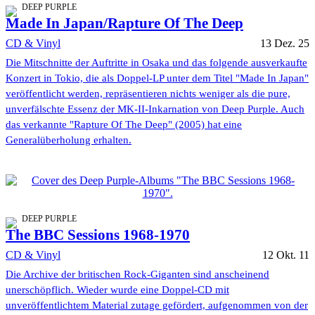
DEEP PURPLE
Made In Japan/Rapture Of The Deep
CD & Vinyl
13 Dez. 25
Die Mitschnitte der Auftritte in Osaka und das folgende ausverkaufte
Konzert in Tokio, die als Doppel-LP unter dem Titel "Made In Japan"
veröffentlicht werden, repräsentieren nichts weniger als die pure,
unverfälschte Essenz der MK-II-Inkarnation von Deep Purple. Auch
das verkannte "Rapture Of The Deep" (2005) hat eine
Generalüberholung erhalten.
DEEP PURPLE
The BBC Sessions 1968-1970
CD & Vinyl
12 Okt. 11
Die Archive der britischen Rock-Giganten sind anscheinend
unerschöpflich. Wieder wurde eine Doppel-CD mit
unveröffentlichtem Material zutage gefördert, aufgenommen von der