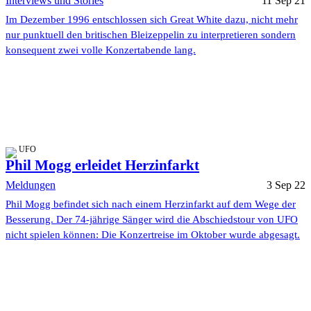
Interviews und Stories
11 Sep 21
Im Dezember 1996 entschlossen sich Great White dazu, nicht mehr
nur punktuell den britischen Bleizeppelin zu interpretieren sondern
konsequent zwei volle Konzertabende lang.
UFO
Phil Mogg erleidet Herzinfarkt
Meldungen
3 Sep 22
Phil Mogg befindet sich nach einem Herzinfarkt auf dem Wege der
Besserung. Der 74-jährige Sänger wird die Abschiedstour von UFO
nicht spielen können: Die Konzertreise im Oktober wurde abgesagt.