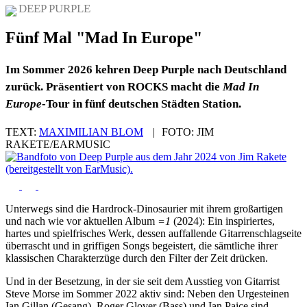
DEEP PURPLE
Fünf Mal "Mad In Europe"
Im Sommer 2026 kehren Deep Purple nach Deutschland
zurück. Präsentiert von ROCKS macht die
Mad In
Europe
-Tour in fünf deutschen Städten Station.
TEXT:
MAXIMILIAN BLOM
|
FOTO:
JIM
RAKETE/EARMUSIC
Unterwegs sind die Hardrock-Dinosaurier mit ihrem großartigen
und nach wie vor aktuellen Album
=1
(2024): Ein inspiriertes,
hartes und spielfrisches Werk, dessen auffallende Gitarrenschlagseite
überrascht und in griffigen Songs begeistert, die sämtliche ihrer
klassischen Charakterzüge durch den Filter der Zeit drücken.
Und in der Besetzung, in der sie seit dem Ausstieg von Gitarrist
Steve Morse im Sommer 2022 aktiv sind: Neben den Urgesteinen
Ian Gillan (Gesang), Roger Glover (Bass) und Ian Paice sind