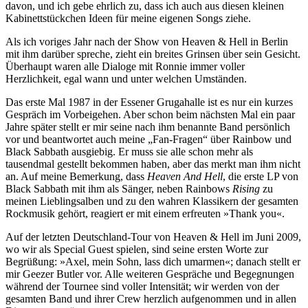
davon, und ich gebe ehrlich zu, dass ich auch aus diesen kleinen
Kabinettstückchen Ideen für meine eigenen Songs ziehe.
Als ich voriges Jahr nach der Show von Heaven & Hell in Berlin
mit ihm darüber spreche, zieht ein breites Grinsen über sein Gesicht.
Überhaupt waren alle Dialoge mit Ronnie immer voller
Herzlichkeit, egal wann und unter welchen Umständen.
Das erste Mal 1987 in der Essener Grugahalle ist es nur ein kurzes
Gespräch im Vorbeigehen. Aber schon beim nächsten Mal ein paar
Jahre später stellt er mir seine nach ihm benannte Band persönlich
vor und beantwortet auch meine „Fan-Fragen“ über Rainbow und
Black Sabbath ausgiebig. Er muss sie alle schon mehr als
tausendmal gestellt bekommen haben, aber das merkt man ihm nicht
an. Auf meine Bemerkung, dass
Heaven And Hell
, die erste LP von
Black Sabbath mit ihm als Sänger, neben Rainbows
Rising
zu
meinen Lieblingsalben und zu den wahren Klassikern der gesamten
Rockmusik gehört, reagiert er mit einem erfreuten »Thank you«.
Auf der letzten Deutschland-Tour von Heaven & Hell im Juni 2009,
wo wir als Special Guest spielen, sind seine ersten Worte zur
Begrüßung: »Axel, mein Sohn, lass dich umarmen«; danach stellt er
mir Geezer Butler vor. Alle weiteren Gespräche und Begegnungen
während der Tournee sind voller Intensität; wir werden von der
gesamten Band und ihrer Crew herzlich aufgenommen und in allen