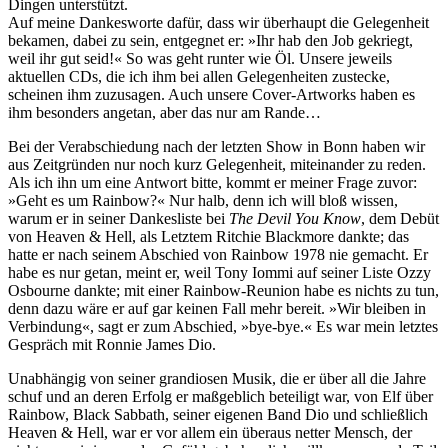
Dingen unterstützt.
Auf meine Dankesworte dafür, dass wir überhaupt die Gelegenheit
bekamen, dabei zu sein, entgegnet er: »Ihr hab den Job gekriegt,
weil ihr gut seid!« So was geht runter wie Öl. Unsere jeweils
aktuellen CDs, die ich ihm bei allen Gelegenheiten zustecke,
scheinen ihm zuzusagen. Auch unsere Cover-Artworks haben es
ihm besonders angetan, aber das nur am Rande…
Bei der Verabschiedung nach der letzten Show in Bonn haben wir
aus Zeitgründen nur noch kurz Gelegenheit, miteinander zu reden.
Als ich ihn um eine Antwort bitte, kommt er meiner Frage zuvor:
»Geht es um Rainbow?« Nur halb, denn ich will bloß wissen,
warum er in seiner Dankesliste bei
The Devil You Know
, dem Debüt
von Heaven & Hell, als Letztem Ritchie Blackmore dankte; das
hatte er nach seinem Abschied von Rainbow 1978 nie gemacht. Er
habe es nur getan, meint er, weil Tony Iommi auf seiner Liste Ozzy
Osbourne dankte; mit einer Rainbow-Reunion habe es nichts zu tun,
denn dazu wäre er auf gar keinen Fall mehr bereit. »Wir bleiben in
Verbindung«, sagt er zum Abschied, »bye-bye.« Es war mein letztes
Gespräch mit Ronnie James Dio.
Unabhängig von seiner grandiosen Musik, die er über all die Jahre
schuf und an deren Erfolg er maßgeblich beteiligt war, von Elf über
Rainbow, Black Sabbath, seiner eigenen Band Dio und schließlich
Heaven & Hell, war er vor allem ein überaus netter Mensch, der