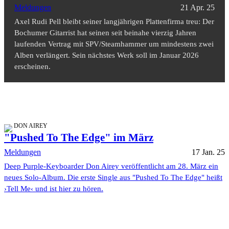
Meldungen
21 Apr. 25
Axel Rudi Pell bleibt seiner langjährigen Plattenfirma treu: Der
Bochumer Gitarrist hat seinen seit beinahe vierzig Jahren
laufenden Vertrag mit SPV/Steamhammer um mindestens zwei
Alben verlängert. Sein nächstes Werk soll im Januar 2026
erscheinen.
DON AIREY
"Pushed To The Edge" im März
Meldungen
17 Jan. 25
Deep Purple-Keyboarder Don Airey veröffentlicht am 28. März ein
neues Solo-Album. Die erste Single aus "Pushed To The Edge" heißt
›Tell Me‹ und ist hier zu hören.