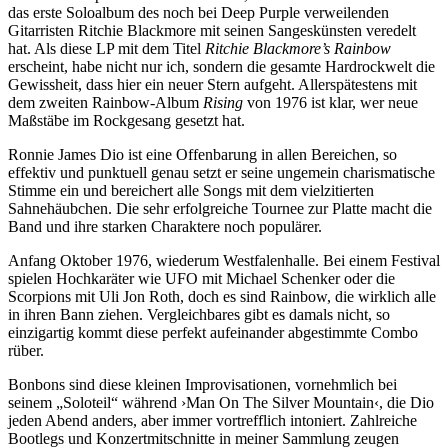
das erste Soloalbum des noch bei Deep Purple verweilenden
Gitarristen Ritchie Blackmore mit seinen Sangeskünsten veredelt
hat. Als diese LP mit dem Titel
Ritchie Blackmore’s Rainbow
erscheint, habe nicht nur ich, sondern die gesamte Hardrockwelt die
Gewissheit, dass hier ein neuer Stern aufgeht. Allerspätestens mit
dem zweiten Rainbow-Album
Rising
von 1976 ist klar, wer neue
Maßstäbe im Rockgesang gesetzt hat.
Ronnie James Dio ist eine Offenbarung in allen Bereichen, so
effektiv und punktuell genau setzt er seine ungemein charismatische
Stimme ein und bereichert alle Songs mit dem vielzitierten
Sahnehäubchen. Die sehr erfolgreiche Tournee zur Platte macht die
Band und ihre starken Charaktere noch populärer.
Anfang Oktober 1976, wiederum Westfalenhalle. Bei einem Festival
spielen Hochkaräter wie UFO mit Michael Schenker oder die
Scorpions mit Uli Jon Roth, doch es sind Rainbow, die wirklich alle
in ihren Bann ziehen. Vergleichbares gibt es damals nicht, so
einzigartig kommt diese perfekt aufeinander abgestimmte Combo
rüber.
Bonbons sind diese kleinen Improvisationen, vornehmlich bei
seinem „Soloteil“ während ›Man On The Silver Mountain‹, die Dio
jeden Abend anders, aber immer vortrefflich intoniert. Zahlreiche
Bootlegs und Konzertmitschnitte in meiner Sammlung zeugen