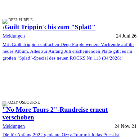
DEEP PURPLE
›Guilt Trippin'‹ bis zum "Splat!"
Meldungen
24 Juni 26
Mit ›Guilt Trippin'‹ entfachen Deep Purple weitere Vorfreude auf ihr
neues Album. Alles zur Anfang Juli erscheinenden Platte gibt es im
großen "Splat!"-Special des neuen ROCKS Nr. 113 (04/2026)!
OZZY OSBOURNE
"No More Tours 2"-Rundreise erneut
verschoben
Meldungen
24 Nov. 21
Die für Anfang 2022 geplante Ozzy-Tour mit Judas Priest ist