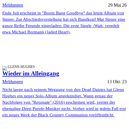
Meldungen
29 Mai 26
Ende Juli erscheint in "Boom Bang Goodbye" das letzte Album von
Sinner. Zur Abschiedsvorstellung hat sich Bandkopf Mat Sinner eine
ganze Reihe Freunde eingeladen: Die erste Single ›Wait‹ veredelt
etwa Michael Bormann (Jaded Heart).
GLENN HUGHES
Wieder im Alleingang
Meldungen
13 Okt. 23
Nicht lange nach seinem Weggang von den Dead Daisies hat Glenn
Hughes ein neues Solo-Album angekündigt. Wann genau der
Nachfolger von "Resonate" (2016) erscheinen wird, verriet der
ehemalige Deep Purple-Musiker nicht. Vorher wird in jedem Fall erst
ein neues Werk der Black Country Communion veröffentlicht.