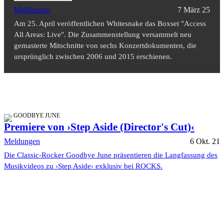
Meldungen
7 März 25
Am 25. April veröffentlichen Whitesnake das Boxset "Access
All Areas: Live". Die Zusammenstellung versammelt neu
gemasterte Mitschnitte von sechs Konzertdokumenten, die
ursprünglich zwischen 2006 und 2015 erschienen.
GOODBYE JUNE
Premiere von ›Step Aside (Director's Cut)‹
Meldungen
6 Okt. 21
Die Classic-Rocker Goodbye June präsentieren die Langfassung des
Musikvideos zu ›Step Aside‹ exklusiv bei ROCKS.