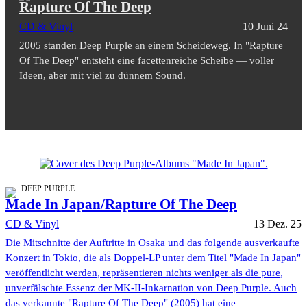
Rapture Of The Deep
CD & Vinyl
10 Juni 24
2005 standen Deep Purple an einem Scheideweg. In "Rapture
Of The Deep" entsteht eine facettenreiche Scheibe — voller
Ideen, aber mit viel zu dünnem Sound.
DEEP PURPLE
Made In Japan/Rapture Of The Deep
CD & Vinyl
13 Dez. 25
Die Mitschnitte der Auftritte in Osaka und das folgende ausverkaufte
Konzert in Tokio, die als Doppel-LP unter dem Titel "Made In Japan"
veröffentlicht werden, repräsentieren nichts weniger als die pure,
unverfälschte Essenz der MK-II-Inkarnation von Deep Purple. Auch
das verkannte "Rapture Of The Deep" (2005) hat eine