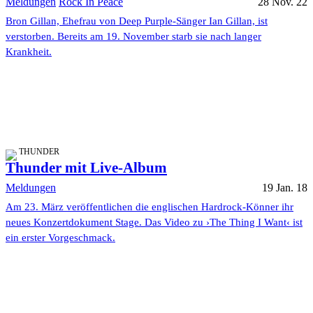
Meldungen
Rock In Peace
28 Nov. 22
Bron Gillan, Ehefrau von Deep Purple-Sänger Ian Gillan, ist
verstorben. Bereits am 19. November starb sie nach langer
Krankheit.
THUNDER
Thunder mit Live-Album
Meldungen
19 Jan. 18
Am 23. März veröffentlichen die englischen Hardrock-Könner ihr
neues Konzertdokument Stage. Das Video zu ›The Thing I Want‹ ist
ein erster Vorgeschmack.