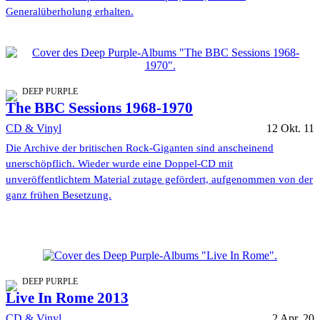
Generalüberholung erhalten.
DEEP PURPLE
The BBC Sessions 1968-1970
CD & Vinyl
12 Okt. 11
Die Archive der britischen Rock-Giganten sind anscheinend
unerschöpflich. Wieder wurde eine Doppel-CD mit
unveröffentlichtem Material zutage gefördert, aufgenommen von der
ganz frühen Besetzung.
DEEP PURPLE
Live In Rome 2013
CD & Vinyl
2 Apr. 20