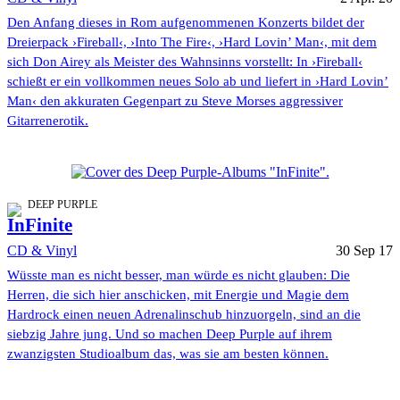
Den Anfang dieses in Rom aufgenommenen Konzerts bildet der
Dreierpack ›Fireball‹, ›Into The Fire‹, ›Hard Lovin’ Man‹, mit dem
sich Don Airey als Meister des Wahnsinns vorstellt: In ›Fireball‹
schießt er ein vollkommen neues Solo ab und liefert in ›Hard Lovin’
Man‹ den akkuraten Gegenpart zu Steve Morses aggressiver
Gitarrenerotik.
DEEP PURPLE
InFinite
CD & Vinyl
30 Sep 17
Wüsste man es nicht besser, man würde es nicht glauben: Die
Herren, die sich hier anschicken, mit Energie und Magie dem
Hardrock einen neuen Adrenalinschub hinzuorgeln, sind an die
siebzig Jahre jung. Und so machen Deep Purple auf ihrem
zwanzigsten Studioalbum das, was sie am besten können.