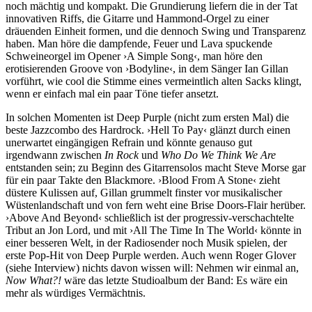
noch mächtig und kompakt. Die Grundierung liefern die in der Tat
innovativen Riffs, die Gitarre und Hammond-Orgel zu einer
dräuenden Einheit formen, und die dennoch Swing und Transparenz
haben. Man höre die dampfende, Feuer und Lava spuckende
Schweineorgel im Opener ›A Simple Song‹, man höre den
erotisierenden Groove von ›Bodyline‹, in dem Sänger Ian Gillan
vorführt, wie cool die Stimme eines vermeintlich alten Sacks klingt,
wenn er einfach mal ein paar Töne tiefer ansetzt.
In solchen Momenten ist Deep Purple (nicht zum ersten Mal) die
beste Jazzcombo des Hardrock. ›Hell To Pay‹ glänzt durch einen
unerwartet eingängigen Refrain und könnte genauso gut
irgendwann zwischen
In Rock
und
Who Do We Think We Are
entstanden sein; zu Beginn des Gitarrensolos macht Steve Morse gar
für ein paar Takte den Blackmore. ›Blood From A Stone‹ zieht
düstere Kulissen auf, Gillan grummelt finster vor musikalischer
Wüstenlandschaft und von fern weht eine Brise Doors-Flair herüber.
›Above And Beyond‹ schließlich ist der progressiv-verschachtelte
Tribut an Jon Lord, und mit ›All The Time In The World‹ könnte in
einer besseren Welt, in der Radiosender noch Musik spielen, der
erste Pop-Hit von Deep Purple werden. Auch wenn Roger Glover
(siehe Interview) nichts davon wissen will: Nehmen wir einmal an,
Now What?!
wäre das letzte Studioalbum der Band: Es wäre ein
mehr als würdiges Vermächtnis.