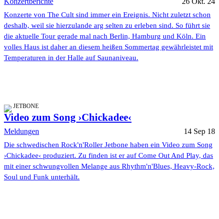
Konzertberichte
26 Okt. 24
Konzerte von The Cult sind immer ein Ereignis. Nicht zuletzt schon
deshalb, weil sie hierzulande arg selten zu erleben sind. So führt sie
die aktuelle Tour gerade mal nach Berlin, Hamburg und Köln. Ein
volles Haus ist daher an diesem heißen Sommertag gewährleistet mit
Temperaturen in der Halle auf Saunaniveau.
JETBONE
Video zum Song ›Chickadee‹
Meldungen
14 Sep 18
Die schwedischen Rock'n'Roller Jetbone haben ein Video zum Song
›Chickadee‹ produziert. Zu finden ist er auf Come Out And Play, das
mit einer schwungvollen Melange aus Rhythm'n'Blues, Heavy-Rock,
Soul und Funk unterhält.