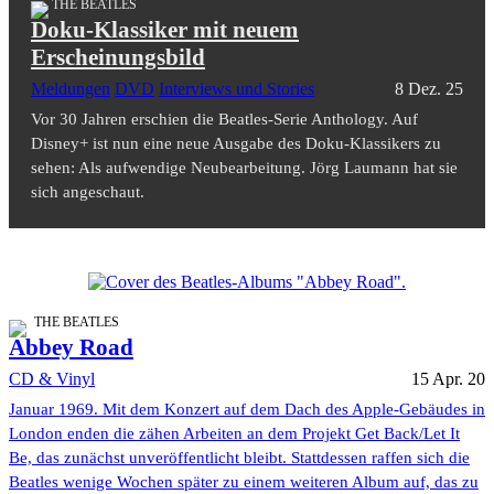
THE BEATLES
Doku-Klassiker mit neuem
Erscheinungsbild
Meldungen
DVD
Interviews und Stories
8 Dez. 25
Vor 30 Jahren erschien die Beatles-Serie Anthology. Auf
Disney+ ist nun eine neue Ausgabe des Doku-Klassikers zu
sehen: Als aufwendige Neubearbeitung. Jörg Laumann hat sie
sich angeschaut.
THE BEATLES
Abbey Road
CD & Vinyl
15 Apr. 20
Januar 1969. Mit dem Konzert auf dem Dach des Apple-Gebäudes in
London enden die zähen Arbeiten an dem Projekt Get Back/Let It
Be, das zunächst unveröffentlicht bleibt. Stattdessen raffen sich die
Beatles wenige Wochen später zu einem weiteren Album auf, das zu