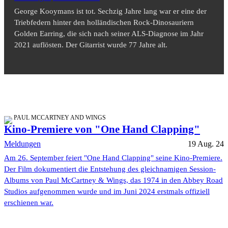
George Kooymans ist tot. Sechzig Jahre lang war er eine der
Triebfedern hinter den holländischen Rock-Dinosauriern
Golden Earring, die sich nach seiner ALS-Diagnose im Jahr
2021 auflösten. Der Gitarrist wurde 77 Jahre alt.
PAUL MCCARTNEY AND WINGS
Kino-Premiere von "One Hand Clapping"
Meldungen
19 Aug. 24
Am 26. September feiert "One Hand Clapping" seine Kino-Premiere.
Der Film dokumentiert die Entstehung des gleichnamigen Session-
Albums von Paul McCartney & Wings, das 1974 in den Abbey Road
Studios aufgenommen wurde und im Juni 2024 erstmals offiziell
erschienen war.