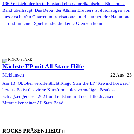
1969 entsteht der beste Einstand einer amerikanischen Bluesrock-
Band überhaupt: Das Debüt der Allman Brothers ist durchzogen von
messerscharfen Gitarrenimprovisationen und jammernder Hammond
— und mit einer Spielfreude, die keine Grenzen kennt.
RINGO STARR
Nächste EP mit All Starr-Hilfe
Meldungen
22 Aug. 23
Am 13. Oktober veröffentlicht Ringo Starr die EP "Rewind Forward"
heraus. Es ist das vierte Kurzformat des vormaligen Beatles-
Schlagzeugers seit 2021 und entstand mit der Hilfe diverser
Mitmusiker seiner All Starr Band.
ROCKS PRÄSENTIERT