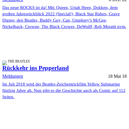
Das neue ROCKS ist da! Mit: Queen, Uriah Heep, Dokken, dem
großen Jahresrückblick 2022 (Special!), Black Star Riders, Grave
Digger, den Beatles, Buddy Guy, Can, Umphrey's McGee,
Nickelback, Crowne, The Black Crowes, DeWolff, Rob Moratti uvm.
THE BEATLES
Rückkehr ins Pepperland
Meldungen
18 Mai 18
Im Juli 2018 wird der Beatles-Zeichentrickfilm Yellow Submarine
fünfzig Jahre alt. Nun gibt es die Geschichte auch als Comic auf 112
Seiten.