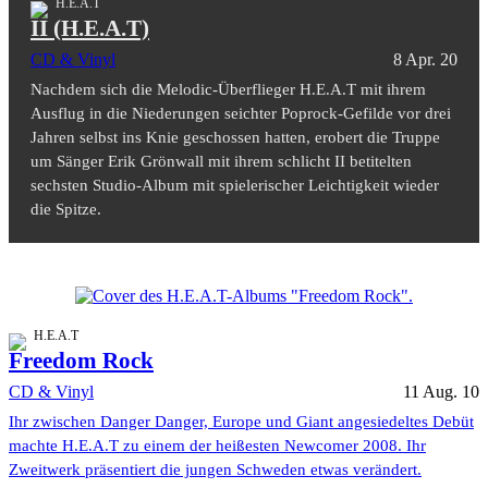
H.E.A.T
II (H.E.A.T)
CD & Vinyl
8 Apr. 20
Nachdem sich die Melodic-Überflieger H.E.A.T mit ihrem
Ausflug in die Niederungen seichter Poprock-Gefilde vor drei
Jahren selbst ins Knie geschossen hatten, erobert die Truppe
um Sänger Erik Grönwall mit ihrem schlicht II betitelten
sechsten Studio-Album mit spielerischer Leichtigkeit wieder
die Spitze.
H.E.A.T
Freedom Rock
CD & Vinyl
11 Aug. 10
Ihr zwischen Danger Danger, Europe und Giant angesiedeltes Debüt
machte H.E.A.T zu einem der heißesten Newcomer 2008. Ihr
Zweitwerk präsentiert die jungen Schweden etwas verändert.