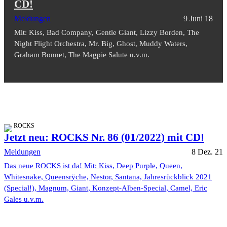
CD!
Meldungen
9 Juni 18
Mit: Kiss, Bad Company, Gentle Giant, Lizzy Borden, The
Night Flight Orchestra, Mr. Big, Ghost, Muddy Waters,
Graham Bonnet, The Magpie Salute u.v.m.
ROCKS
Jetzt neu: ROCKS Nr. 86 (01/2022) mit CD!
Meldungen
8 Dez. 21
Das neue ROCKS ist da! Mit: Kiss, Deep Purple, Queen,
Whitesnake, Queensrÿche, Nestor, Santana, Jahresrückblick 2021
(Special!), Magnum, Giant, Konzept-Alben-Special, Camel, Eric
Gales u.v.m.