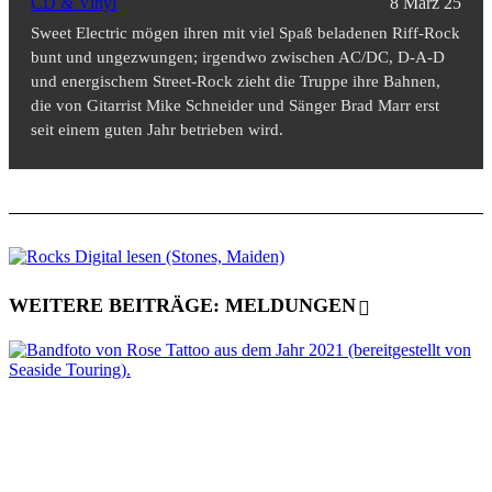
CD & Vinyl
8 März 25
Sweet Electric mögen ihren mit viel Spaß beladenen Riff-Rock
bunt und ungezwungen; irgendwo zwischen AC/DC, D-A-D
und energischem Street-Rock zieht die Truppe ihre Bahnen,
die von Gitarrist Mike Schneider und Sänger Brad Marr erst
seit einem guten Jahr betrieben wird.
WEITERE BEITRÄGE: MELDUNGEN