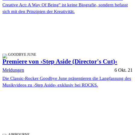
Creative Act: A Way Of Being" ist keine Biografie, sondern befasst
sich mit den Prinzipien der Kreativität.
GOODBYE JUNE
Premiere von ›Step Aside (Director's Cut)‹
Meldungen
6 Okt. 21
Die Classic-Rocker Goodbye June präsentieren die Langfassung des
Musikvideos zu ›Step Aside‹ exklusiv bei ROCKS.
AIRBOURNE