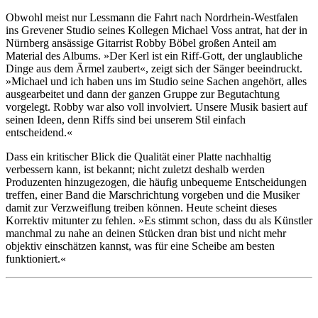
Obwohl meist nur Lessmann die Fahrt nach Nordrhein-Westfalen
ins Grevener Studio seines Kollegen Michael Voss antrat, hat der in
Nürnberg ansässige Gitarrist Robby Böbel großen Anteil am
Material des Albums. »Der Kerl ist ein Riff-Gott, der unglaubliche
Dinge aus dem Ärmel zaubert«, zeigt sich der Sänger beeindruckt.
»Michael und ich haben uns im Studio seine Sachen angehört, alles
ausgearbeitet und dann der ganzen Gruppe zur Begutachtung
vorgelegt. Robby war also voll involviert. Unsere Musik basiert auf
seinen Ideen, denn Riffs sind bei unserem Stil einfach
entscheidend.«
Dass ein kritischer Blick die Qualität einer Platte nachhaltig
verbessern kann, ist bekannt; nicht zuletzt deshalb werden
Produzenten hinzugezogen, die häufig unbequeme Entscheidungen
treffen, einer Band die Marschrichtung vorgeben und die Musiker
damit zur Verzweiflung treiben können. Heute scheint dieses
Korrektiv mitunter zu fehlen. »Es stimmt schon, dass du als Künstler
manchmal zu nahe an deinen Stücken dran bist und nicht mehr
objektiv einschätzen kannst, was für eine Scheibe am besten
funktioniert.«