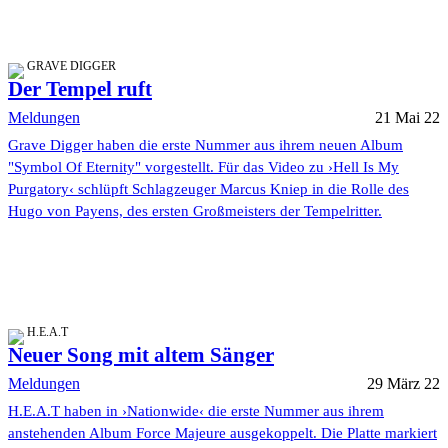
GRAVE DIGGER
Der Tempel ruft
Meldungen
21 Mai 22
Grave Digger haben die erste Nummer aus ihrem neuen Album
"Symbol Of Eternity" vorgestellt. Für das Video zu ›Hell Is My
Purgatory‹ schlüpft Schlagzeuger Marcus Kniep in die Rolle des
Hugo von Payens, des ersten Großmeisters der Tempelritter.
H.E.A.T
Neuer Song mit altem Sänger
Meldungen
29 März 22
H.E.A.T haben in ›Nationwide‹ die erste Nummer aus ihrem
anstehenden Album Force Majeure ausgekoppelt. Die Platte markiert