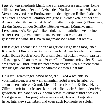
Play To Win
allerdings klingt wie aus einem Guss und weist keine
stilistischen Ausreißer auf. Neben den Musikern, die mit Michael
Voss einen versierten Produzenten in den eigenen Reihen haben, ist
dies auch Labelchef Serafino Perugino zu verdanken, der bei der
Auswahl der Stücke das letzte Wort hatte. »Es gab einige Nummern,
die das Spektrum der Scheibe hätten erweitern können«, meint
Lessmann. »Als Songschreiber stinkt es dir natürlich, wenn einer
deiner Lieblinge von einem Außenstehenden vom Album
geschmissen wird. In Bayern sagt man: Wer zahlt, hat recht.«
Ein leidiges Thema ist für den Sänger die Frage nach möglichen
Konzerten. Obwohl die Songs der beiden Alben förmlich nach einer
ordentlichen Rock’n’Roll-Party schreien, ist bislang wenig passiert.
»Das liegt wohl an mir«, seufzt er. »Eine Tournee mit vielen Shows
am Stück will und kann ich nicht mehr spielen. Ich bin nicht mehr
der Jüngste, das macht meine Stimme einfach nicht mit.
Dass ich Hemmungen davor habe, die Live-Geschichte so
voranzutreiben, wie es wahrscheinlich nötig wäre, hat aber vor
allem einen anderen Grund. Mein früherer Bonfire-Kollege Hans
Ziller hat mir in den letzten Jahren ziemlich viele Steine in den Weg
geworfen. Ich habe viel Zeit beim Anwalt verbracht und dort viel
Geld gelassen. Das ging teilweise so weit, dass ich Angst davor
hatte, Interviews zu geben und eben auch Konzerte zu spielen.