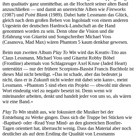
ihm qualitativ ganz unmittelbar, an die Hochzeit seiner alten Band
anzuschließen — und damit an unerreichte Alben wie
Fireworks
(1987) und
Point Blank
(1989). Dabei hatte Lessmann das Glück,
gleich nach dem großen Beben von Ingolstadt von einem anderen
Urgestein der deutschen Hardrock-Landschaft an die Hand
genommen worden zu sein. Denn ohne die Vision und die
Erfahrung von Gitarrist und Songschreiber Michael Voss
(Casanova, Mad Max) wären Phantom 5 kaum denkbar gewesen.
Beim nun zweiten Album
Play To Win
wird das Kreativ-Trio aus
Claus Lessmann, Michael Voss und Gitarrist Robby Böbel
(Frontline) abermals von Schlagzeuger Axel Kruse (Jaded Heart)
unterstützt — nur der frühere Scorpions-Bassist Francis Buchholz ist
dieses Mal nicht beteiligt. »Das ist schade, aber das bedeutet ja
nicht, dass er in Zukunft nicht wieder mit dabei sein kann«, meint
Lessmann. »Phantom 5 sind eben ein Projekt — obwohl mir dieses
Wort eindeutig viel zu negativ besetzt ist. Denn wenn wir
miteinander arbeiten, denkt und handelt jeder von uns so, als wären
wir eine Band.«
Play To Win
strahlt aus, wie fokussiert die Musiker bei der
Entstehung zu Werke gingen. Dass sich die Truppe bei Stücken wie
›Baptised‹ oder ›Read Your Mind‹ an den glorreichen Bonfire-
Tagen orientiert hat, überrascht wenig. Dass das Material aber noch
deutlicher als auf dem Erstling die Qualität von Lessmanns