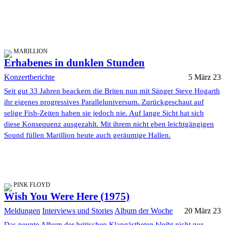
MARILLION
Erhabenes in dunklen Stunden
Konzertberichte
5 März 23
Seit gut 33 Jahren beackern die Briten nun mit Sänger Steve Hogarth
ihr eigenes progressives Paralleluniversum. Zurückgeschaut auf
selige Fish-Zeiten haben sie jedoch nie. Auf lange Sicht hat sich
diese Konsequenz ausgezahlt. Mit ihrem nicht eben leichtgängigen
Sound füllen Marillion heute auch geräumige Hallen.
PINK FLOYD
Wish You Were Here (1975)
Meldungen
Interviews und Stories
Album der Woche
20 März 23
Das neunte Album der britischen Klangästheten bleibt nicht nur