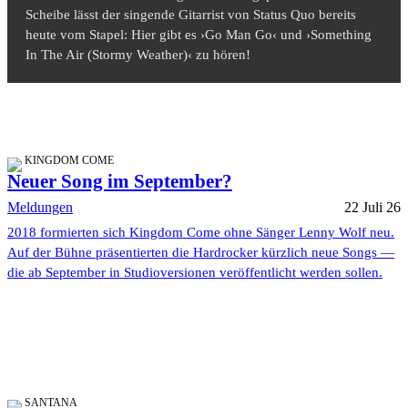
Scheibe lässt der singende Gitarrist von Status Quo bereits
heute vom Stapel: Hier gibt es ›Go Man Go‹ und ›Something
In The Air (Stormy Weather)‹ zu hören!
KINGDOM COME
Neuer Song im September?
Meldungen
22 Juli 26
2018 formierten sich Kingdom Come ohne Sänger Lenny Wolf neu.
Auf der Bühne präsentierten die Hardrocker kürzlich neue Songs —
die ab September in Studioversionen veröffentlicht werden sollen.
SANTANA