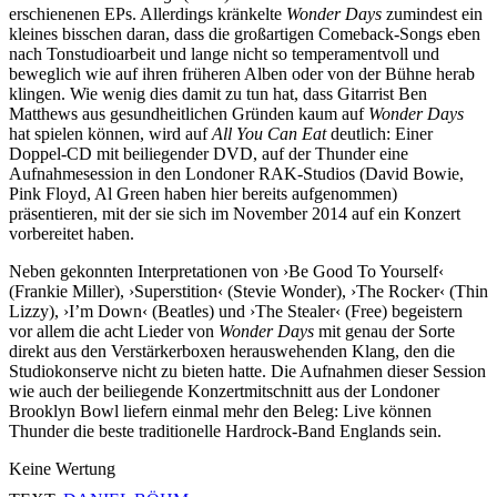
erschienenen EPs. Allerdings kränkelte
Wonder Days
zumindest ein
kleines bisschen daran, dass die großartigen Comeback-Songs eben
nach Tonstudioarbeit und lange nicht so temperamentvoll und
beweglich wie auf ihren früheren Alben oder von der Bühne herab
klingen. Wie wenig dies damit zu tun hat, dass Gitarrist Ben
Matthews aus gesundheitlichen Gründen kaum auf
Wonder Days
hat spielen können, wird auf
All You Can Eat
deutlich: Einer
Doppel-CD mit beiliegender DVD, auf der Thunder eine
Aufnahmesession in den Londoner RAK-Studios (David Bowie,
Pink Floyd, Al Green haben hier bereits aufgenommen)
präsentieren, mit der sie sich im November 2014 auf ein Konzert
vorbereitet haben.
Neben gekonnten Interpretationen von ›Be Good To Yourself‹
(Frankie Miller), ›Superstition‹ (Stevie Wonder), ›The Rocker‹ (Thin
Lizzy), ›I’m Down‹ (Beatles) und ›The Stealer‹ (Free) begeistern
vor allem die acht Lieder von
Wonder Days
mit genau der Sorte
direkt aus den Verstärkerboxen herauswehenden Klang, den die
Studiokonserve nicht zu bieten hatte. Die Aufnahmen dieser Session
wie auch der beiliegende Konzertmitschnitt aus der Londoner
Brooklyn Bowl liefern einmal mehr den Beleg: Live können
Thunder die beste traditionelle Hardrock-Band Englands sein.
Keine Wertung