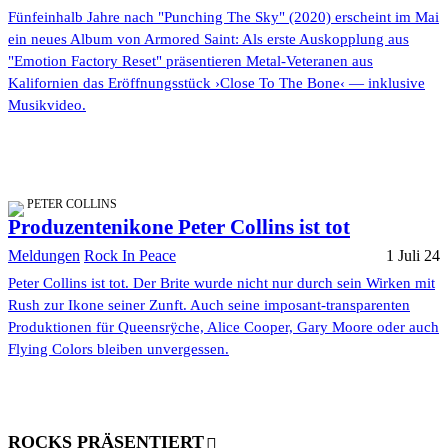
Fünfeinhalb Jahre nach "Punching The Sky" (2020) erscheint im Mai
ein neues Album von Armored Saint: Als erste Auskopplung aus
"Emotion Factory Reset" präsentieren Metal-Veteranen aus
Kalifornien das Eröffnungsstück ›Close To The Bone‹ — inklusive
Musikvideo.
PETER COLLINS
Produzentenikone Peter Collins ist tot
Meldungen
Rock In Peace
1 Juli 24
Peter Collins ist tot. Der Brite wurde nicht nur durch sein Wirken mit
Rush zur Ikone seiner Zunft. Auch seine imposant-transparenten
Produktionen für Queensrÿche, Alice Cooper, Gary Moore oder auch
Flying Colors bleiben unvergessen.
ROCKS PRÄSENTIERT