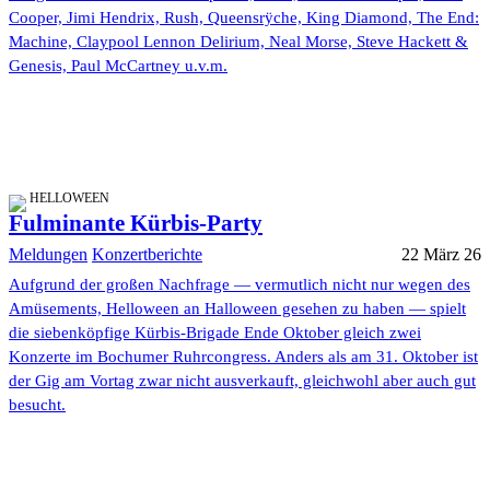
Cooper, Jimi Hendrix, Rush, Queensrÿche, King Diamond, The End:
Machine, Claypool Lennon Delirium, Neal Morse, Steve Hackett &
Genesis, Paul McCartney u.v.m.
HELLOWEEN
Fulminante Kürbis-Party
Meldungen
Konzertberichte
22 März 26
Aufgrund der großen Nachfrage — vermutlich nicht nur wegen des
Amüsements, Helloween an Halloween gesehen zu haben — spielt
die siebenköpfige Kürbis-Brigade Ende Oktober gleich zwei
Konzerte im Bochumer Ruhrcongress. Anders als am 31. Oktober ist
der Gig am Vortag zwar nicht ausverkauft, gleichwohl aber auch gut
besucht.