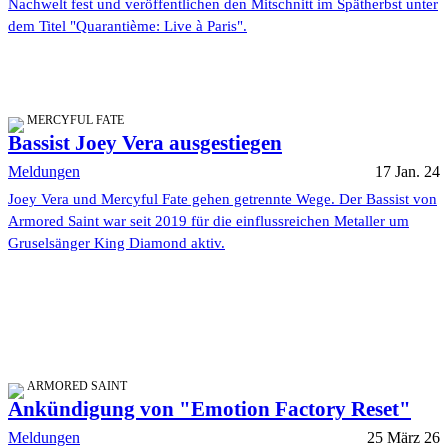
Nachwelt fest und veröffentlichen den Mitschnitt im Spätherbst unter
dem Titel "Quarantième: Live à Paris".
MERCYFUL FATE
Bassist Joey Vera ausgestiegen
Meldungen
17 Jan. 24
Joey Vera und Mercyful Fate gehen getrennte Wege. Der Bassist von
Armored Saint war seit 2019 für die einflussreichen Metaller um
Gruselsänger King Diamond aktiv.
ARMORED SAINT
Ankündigung von "Emotion Factory Reset"
Meldungen
25 März 26