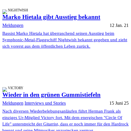
NIGHTWISH
Marko Hietala gibt Ausstieg bekannt
Meldungen
12 Jan. 21
Bassist Marko Hietala hat überraschend seinen Ausstieg beim
Symphonic-Metal-Flaggschiff Nightwish bekannt gegeben und zieht
sich vorerst aus dem öffentlichen Leben zurück.
VICTORY
Wieder in den grünen Gummistiefeln
Meldungen
Interviews und Stories
15 Juni 25
Nach diversen Wiederbelebungsanläufen führt Herman Frank als
einziges Ur-Mitglied Victory fort. Mit dem energischen "Circle Of
Life" unterstreicht der Gitarrist, dass er noch immer für den Hardrock
brennt und seine Mitmusiker anzustecken vermag.