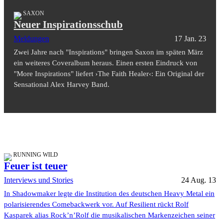
SAXON
Neuer Inspirationsschub
Meldungen
17 Jan. 23
Zwei Jahre nach "Inspirations" bringen Saxon im späten März
ein weiteres Coveralbum heraus. Einen ersten Eindruck von
"More Inspirations" liefert ›The Faith Healer‹: Ein Original der
Sensational Alex Harvey Band.
RUNNING WILD
Feuer ist teuer
Interviews und Stories
24 Aug. 13
In Shadowmaker legte die Institution des deutschen Heavy Metal ein
polarisierendes Comebackwerk vor. Auf Resilient rückt Rolf
Kasparek alias Rock’n’Rolf die musikalischen Markenzeichen seiner