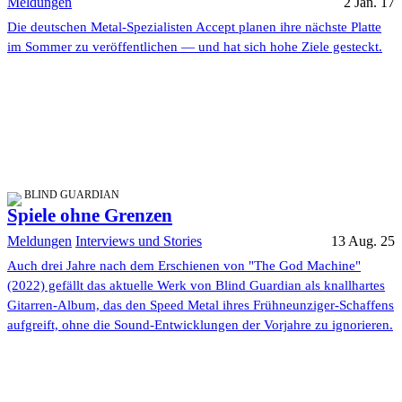
Meldungen
2 Jan. 17
Die deutschen Metal-Spezialisten Accept planen ihre nächste Platte
im Sommer zu veröffentlichen — und hat sich hohe Ziele gesteckt.
BLIND GUARDIAN
Spiele ohne Grenzen
Meldungen
Interviews und Stories
13 Aug. 25
Auch drei Jahre nach dem Erschienen von "The God Machine"
(2022) gefällt das aktuelle Werk von Blind Guardian als knallhartes
Gitarren-Album, das den Speed Metal ihres Frühneunziger-Schaffens
aufgreift, ohne die Sound-Entwicklungen der Vorjahre zu ignorieren.