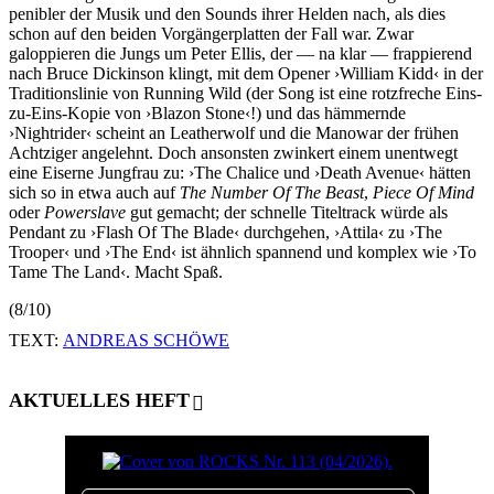
penibler der Musik und den Sounds ihrer Helden nach, als dies
schon auf den beiden Vorgängerplatten der Fall war. Zwar
galoppieren die Jungs um Peter Ellis, der — na klar — frappierend
nach Bruce Dickinson klingt, mit dem Opener ›William Kidd‹ in der
Traditionslinie von Running Wild (der Song ist eine rotzfreche Eins-
zu-Eins-Kopie von ›Blazon Stone‹!) und das hämmernde
›Nightrider‹ scheint an Leatherwolf und die Manowar der frühen
Achtziger angelehnt. Doch ansonsten zwinkert einem unentwegt
eine Eiserne Jungfrau zu: ›The Chalice und ›Death Avenue‹ hätten
sich so in etwa auch auf
The Number Of The Beast
,
Piece Of Mind
oder
Powerslave
gut gemacht; der schnelle Titeltrack würde als
Pendant zu ›Flash Of The Blade‹ durchgehen, ›Attila‹ zu ›The
Trooper‹ und ›The End‹ ist ähnlich spannend und komplex wie ›To
Tame The Land‹. Macht Spaß.
(8/10)
TEXT:
ANDREAS SCHÖWE
AKTUELLES HEFT