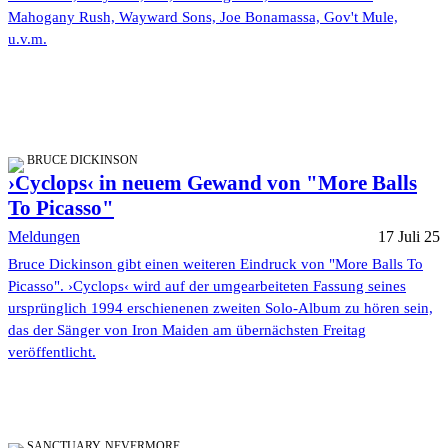
Mahogany Rush, Wayward Sons, Joe Bonamassa, Gov't Mule,
u.v.m.
BRUCE DICKINSON
›Cyclops‹ in neuem Gewand von "More Balls
To Picasso"
Meldungen
17 Juli 25
Bruce Dickinson gibt einen weiteren Eindruck von "More Balls To
Picasso". ›Cyclops‹ wird auf der umgearbeiteten Fassung seines
ursprünglich 1994 erschienenen zweiten Solo-Album zu hören sein,
das der Sänger von Iron Maiden am übernächsten Freitag
veröffentlicht.
SANCTUARY, NEVERMORE