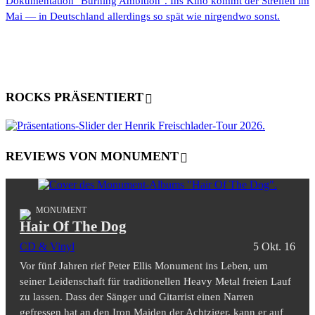
Dokumentation "Burning Ambition". Ins Kino kommt der Streifen im
Mai — in Deutschland allerdings so spät wie nirgendwo sonst.
ROCKS PRÄSENTIERT
REVIEWS VON MONUMENT
MONUMENT
Hair Of The Dog
CD & Vinyl
5 Okt. 16
Vor fünf Jahren rief Peter Ellis Monument ins Leben, um
seiner Leidenschaft für traditionellen Heavy Metal freien Lauf
zu lassen. Dass der Sänger und Gitarrist einen Narren
gefressen hat an den Iron Maiden der Achtziger, kann er auf