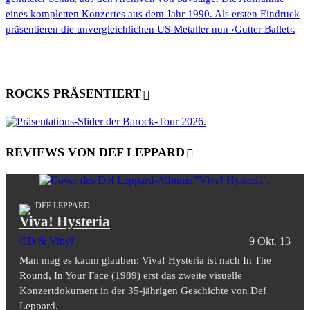
eines kompletten Konzertes aus dem Jahr 1990. Als ersten Eindruck
präsentieren die unvergleichlichen US-Metaller nun ›Gutter Ballet‹.
ROCKS PRÄSENTIERT
REVIEWS VON DEF LEPPARD
DEF LEPPARD
Viva! Hysteria
CD & Vinyl
9 Okt. 13
Man mag es kaum glauben: Viva! Hysteria ist nach In The
Round, In Your Face (1989) erst das zweite visuelle
Konzertdokument in der 35-jährigen Geschichte von Def
Leppard.