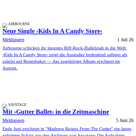
AIRBOURNE
Neue Single ›Kids In A Candy Store‹
Meldungen
1 Juli 26
Airbourne schicken ihr jüngstes Riff-Rock-Hallelujah in die Welt:
›Kids In A Candy Store‹ zeigt die Australier bedeutend saftiger als
zuletzt auf Boneshaker — das zugehörige Album erschient im
August.
SAVATAGE
Mit ›Gutter Ballet‹ in die Zeitmaschine
Meldungen
5 Juni 26
Ende Juni erscheint in "Madness Reigns From The Gutter" ein lange
gehüteter Schatz aus den Archiven von Savatage: Die Aufnahme