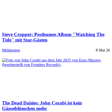
Steve Cropper: Posthumes Album "Watching The
Tide" mit Star-Gästen
Meldungen
8 Mai 26
The Dead Daisies: John Corabi ist kein
Gänseblümchen mehr