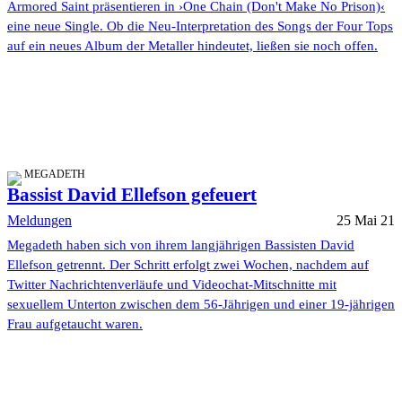
Armored Saint präsentieren in ›One Chain (Don't Make No Prison)‹
eine neue Single. Ob die Neu-Interpretation des Songs der Four Tops
auf ein neues Album der Metaller hindeutet, ließen sie noch offen.
MEGADETH
Bassist David Ellefson gefeuert
Meldungen
25 Mai 21
Megadeth haben sich von ihrem langjährigen Bassisten David
Ellefson getrennt. Der Schritt erfolgt zwei Wochen, nachdem auf
Twitter Nachrichtenverläufe und Videochat-Mitschnitte mit
sexuellem Unterton zwischen dem 56-Jährigen und einer 19-jährigen
Frau aufgetaucht waren.