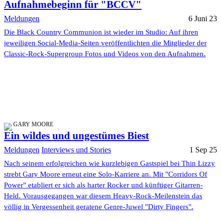
Aufnahmebeginn für "BCCV"
Meldungen
6 Juni 23
Die Black Country Communion ist wieder im Studio: Auf ihren
jeweiligen Social-Media-Seiten veröffentlichten die Mitglieder der
Classic-Rock-Supergroup Fotos und Videos von den Aufnahmen.
GARY MOORE
Ein wildes und ungestümes Biest
Meldungen
Interviews und Stories
1 Sep 25
Nach seinem erfolgreichen wie kurzlebigen Gastspiel bei Thin Lizzy
strebt Gary Moore erneut eine Solo-Karriere an. Mit "Corridors Of
Power" etabliert er sich als harter Rocker und künftiger Gitarren-
Held. Vorausgegangen war diesem Heavy-Rock-Meilenstein das
völlig in Vergessenheit geratene Genre-Juwel "Dirty Fingers".