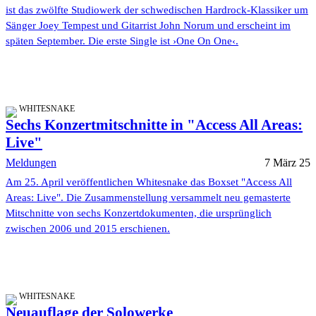
ist das zwölfte Studiowerk der schwedischen Hardrock-Klassiker um
Sänger Joey Tempest und Gitarrist John Norum und erscheint im
späten September. Die erste Single ist ›One On One‹.
WHITESNAKE
Sechs Konzertmitschnitte in "Access All Areas:
Live"
Meldungen
7 März 25
Am 25. April veröffentlichen Whitesnake das Boxset "Access All
Areas: Live". Die Zusammenstellung versammelt neu gemasterte
Mitschnitte von sechs Konzertdokumenten, die ursprünglich
zwischen 2006 und 2015 erschienen.
WHITESNAKE
Neuauflage der Solowerke