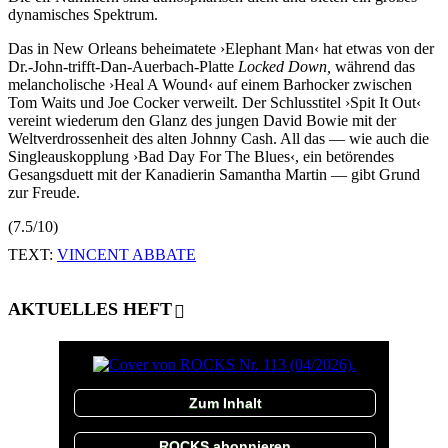
dynamisches Spektrum.
Das in New Orleans beheimatete ›Elephant Man‹ hat etwas von der
Dr.-John-trifft-Dan-Auerbach-Platte
Locked Down,
während das
melancholische ›Heal A Wound‹ auf einem Barhocker zwischen
Tom Waits und Joe Cocker verweilt. Der Schlusstitel ›Spit It Out‹
vereint wiederum den Glanz des jungen David Bowie mit der
Weltverdrossenheit des alten Johnny Cash. All das — wie auch die
Singleauskopplung ›Bad Day For The Blues‹, ein betörendes
Gesangsduett mit der Kanadierin Samantha Martin — gibt Grund
zur Freude.
(7.5/10)
TEXT:
VINCENT ABBATE
AKTUELLES HEFT
Zum Inhalt
ROCKS abonnieren