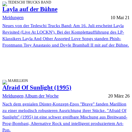
TEDESCHI TRUCKS BAND
Layla auf der Bühne
Meldungen
10 Mai 21
Neues von der Tedeschi Trucks Band: Am 16. Juli erscheint Layla
Revisited (Live At LOCKN'). Bei der Komplettaufführung des LP-
Klassikers Layla And Other Assorted Love Songs standen Phish-
Frontmann Trey Anastasio und Doyle Bramhall II mit auf der Bühne.
MARILLION
Afraid Of Sunlight (1995)
Meldungen
Album der Woche
20 März 26
Nach dem genialen Düster-Konzept-Epos "Brave" fanden Marillion
zu einer melodisch robusteren Ausrichtung ihrer Stücke. "Afraid Of
Sunlight" (1995) ist eine schwer greifbare Mischung aus Breitwand-
Prog-Bombast, Alternative Rock und intelligent produziertem Art-
Pop.