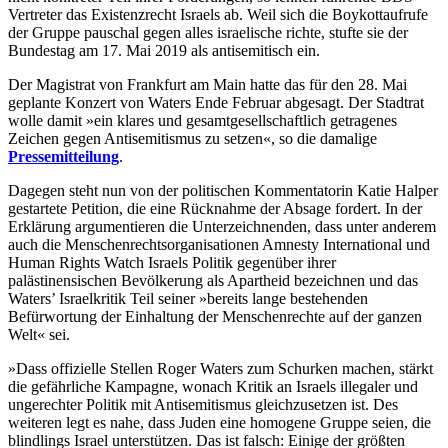
Vertreter das Existenzrecht Israels ab. Weil sich die Boykottaufrufe
der Gruppe pauschal gegen alles israelische richte, stufte sie der
Bundestag am 17. Mai 2019 als antisemitisch ein.
Der Magistrat von Frankfurt am Main hatte das für den 28. Mai
geplante Konzert von Waters Ende Februar abgesagt. Der Stadtrat
wolle damit »ein klares und gesamtgesellschaftlich getragenes
Zeichen gegen Antisemitismus zu setzen«, so die damalige
Pressemitteilung
.
Dagegen steht nun von der politischen Kommentatorin Katie Halper
gestartete Petition, die eine Rücknahme der Absage fordert. In der
Erklärung argumentieren die Unterzeichnenden, dass unter anderem
auch die Menschenrechtsorganisationen Amnesty International und
Human Rights Watch Israels Politik gegenüber ihrer
palästinensischen Bevölkerung als Apartheid bezeichnen und das
Waters’ Israelkritik Teil seiner »bereits lange bestehenden
Befürwortung der Einhaltung der Menschenrechte auf der ganzen
Welt« sei.
»Dass offizielle Stellen Roger Waters zum Schurken machen, stärkt
die gefährliche Kampagne, wonach Kritik an Israels illegaler und
ungerechter Politik mit Antisemitismus gleichzusetzen ist. Des
weiteren legt es nahe, dass Juden eine homogene Gruppe seien, die
blindlings Israel unterstützen. Das ist falsch: Einige der größten