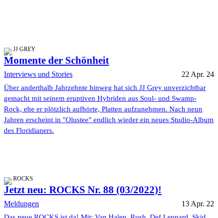
JJ GREY
Momente der Schönheit
Interviews und Stories
22 Apr. 24
Über anderthalb Jahrzehnte hinweg hat sich JJ Grey unverzichtbar
gemacht mit seinem eruptiven Hybriden aus Soul- und Swamp-
Rock, ehe er plötzlich aufhörte, Platten aufzunehmen. Nach neun
Jahren erscheint in "Olustee" endlich wieder ein neues Studio-Album
des Floridianers.
ROCKS
Jetzt neu: ROCKS Nr. 88 (03/2022)!
Meldungen
13 Apr. 22
Das neue ROCKS ist da! Mit: Van Halen, Rush, Def Leppard, Skid