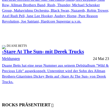
Row, Allman Brothers Band, Rush, Thunder, Michael Schenker
Group, Mahavishnu Orchestra, Black Swan, Nazareth, Robin Trower,
Axel Rudi Pell, Jane Lee Hooker, Audrey Horne, Pure Reason
Revolution, Joe Satriani, Hardcore Superstar u.v.m.
DUANE BETTS
›Stare At The Sun‹ mit Derek Trucks
Meldungen
24 Mai 23
Duane Betts hat eine neue Nummer aus seinem Debütalbum "Wild &
Precious Life" ausgekoppelt. Unterstützt wird der Sohn des Allman
Brothers-Gitarristen Dickey Betts auf ›Stare At The Sun‹ von Derek
Trucks.
ROCKS PRÄSENTIERT