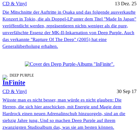
CD & Vinyl
13 Dez. 25
Die Mitschnitte der Auftritte in Osaka und das folgende ausverkaufte
Konzert in Tokio, die als Doppel-LP unter dem Titel "Made In Japan"
veröffentlicht werden, repräsentieren nichts weniger als die pure,
unverfälschte Essenz der MK-II-Inkarnation von Deep Purple. Auch
das verkannte "Rapture Of The Deep" (2005) hat eine
Generalüberholung erhalten.
DEEP PURPLE
InFinite
CD & Vinyl
30 Sep 17
Wüsste man es nicht besser, man würde es nicht glauben: Die
Herren, die sich hier anschicken, mit Energie und Magie dem
Hardrock einen neuen Adrenalinschub hinzuorgeln, sind an die
siebzig Jahre jung. Und so machen Deep Purple auf ihrem
zwanzigsten Studioalbum das, was sie am besten können.