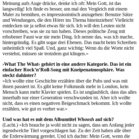
Meinung aufs Auge drücke, denke ich oft: Mein Gott, ist das
langweilig! Ich finde es besser, um mal den Vergleich mit einem
Maler zu bemühen, es impressionistisch anzugehen: Benutze Sätze
und Wendungen, die den Hörer ins Thema hineinziehen! Vielleicht
entdecken sie ja selbst etwas für sich. Ich will den Leuten nicht
vorschreiben, was sie zu tun haben. Dieses politische Zeug mit
erhobener Faust war nie mein Ding. Ich nenne das, was ich mache,
hintergründig. Es gibt sogar drei Ebenen. Das macht beim Schreiben
unheimlich viel Spaß. Und, ganz wichtig: Wenn du die Worte nicht
verstehst, müssen sie trotzdem gut klingen.«
›What The What‹ gehört in eine andere Kategorie. Das ist ein
einfacher Rock’n’Roll-Song mit Kneipenatmosphäre. Was
steckt dahinter?
»Ich wollte eine Geschichte erzählen über die Pubs und was mit
ihnen passiert ist. Es gibt keine Folkmusik mehr in London, kein
Mensch kann mehr Klavier spielen. Es ist unglaublich, dass das alles
innerhalb nur einer Generation verschwunden ist. Aber ich wollte
nicht, dass es einen negativen Beigeschmack bekommt. Ich wollte
erzählen, wie gut es vorher war.«
Und was hat es mit dem Albumtitel
Whoosh
auf sich?
(Lacht.) »Ich brauche ja wohl nicht zu sagen, dass am Anfang jeder
irgendwelche Titel vorgeschlagen hat. Zu der Zeit haben alle über
die Erderwärmung geredet. Und ich dachte: Mein Gott, wenn die