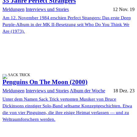
35 Jahre Perfect Strangers
Meldungen
Interviews und Stories
12 Nov. 19
Am 12. November 1984 erschien Perfect Strangers: Das erste Deep
Purple-Album in der MK II-Besetzung seit Who Do You Think We
Are (1973).
SACK TRICK
Penguins On The Moon (2000)
Meldungen
Interviews und Stories
Album der Woche
18 Dez. 23
Unter dem Namen Sack Trick vertonten Musiker von Bruce
Dickinsons einstiger Solo-Band seltsame Konzeptgeschichten. Etwa
die von vier Pinguinen, die ihre eisige Heimat verlassen — und zu
Weltraumforschern werden.