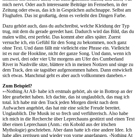
mich nervt. Oder auch interessante Beiträge im Fernsehen, in der
Zeitung oder etwas, das ich in Gesprächen aufschnappe. Selbst am
Flughafen. Das ist großartig, denn es verleiht den Dingen Farbe.
Dazu gehört auch, dass du aufschreibst, welche Kleidung der Typ
trug, mit dem du gerade geredet hast. Dadurch wird das Bild, das du
malen willst, erst perfekt. Das kommt aber alles später. Zuerst
versuche ich, ein Gefühl für den Song zu bekommen, noch ganz
ohne Text. Und dann fällt mir vielleicht eine Phrase ein. Vielleicht
ist es nur die Hookline, nicht der ganze Song. Und dann, wenn ich
um zwei, drei oder vier Uhr morgens am Ufer des Cumberland
River in Nashville sitze, blättere ich in meinen Notizen und singe zu
dem Track, den sie tagsüber aufgenommen haben. Dann entwickelt
sich etwas. Manchmal geht es aber auch vollkommen daneben.«
Zum Beispiel?
»›Nothing At All‹ habe ich erstmals gehört, als sie in Bottrop an der
Idee gearbeitet haben. Ich dachte, das ist unglaublich, das mag ich
total. Ich habe mir den Track jeden Morgen direkt nach dem
Aufwachen angehört, das hat mir eine solche Freude bereitet.
Unglaublich. Die Musik ist so frech und verführerisch. Also habe
ich mich in die Recherche über Leprechauns gestürzt und einen Text
über einen Leprechaun (Anm.: ein Kobold aus der irischen
Mythologie) geschrieben. Aber dann hatte ich eine andere Idee. Ich
habe alles zerrissen und wieder von vorne angefangen. ›Nothing At