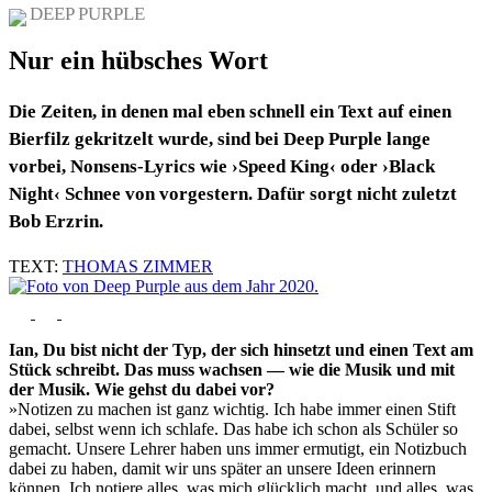
DEEP PURPLE
Nur ein hübsches Wort
Die Zeiten, in denen mal eben schnell ein Text auf einen
Bierfilz gekritzelt wurde, sind bei Deep Purple lange
vorbei, Nonsens-Lyrics wie ›Speed King‹ oder ›Black
Night‹ Schnee von vorgestern. Dafür sorgt nicht zuletzt
Bob Erzrin.
TEXT:
THOMAS ZIMMER
Ian, Du bist nicht der Typ, der sich hinsetzt und einen Text am
Stück schreibt. Das muss wachsen — wie die Musik und mit
der Musik. Wie gehst du dabei vor?
»Notizen zu machen ist ganz wichtig. Ich habe immer einen Stift
dabei, selbst wenn ich schlafe. Das habe ich schon als Schüler so
gemacht. Unsere Lehrer haben uns immer ermutigt, ein Notizbuch
dabei zu haben, damit wir uns später an unsere Ideen erinnern
können. Ich notiere alles, was mich glücklich macht, und alles, was