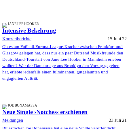
JANE LEE HOOKER
Intensive Bekehrung
Konzertberichte
15 Juni 22
Ob es am Fußball-Europa-League-Kracher zwischen Frankfurt und
Glasgow gelegen hat, dass nur ein paar Dutzend Musikfreunde den
Deutschland-Tourstart von Jane Lee Hooker in Mannheim erleben
wollten? Wer der Damenriege aus Brooklyn den Vorzug gegeben
hat, erlebte jedenfalls einen fulminanten, gutgelaunten und
engagierten Auftritt.
JOE BONAMASSA
Neue Single ›Notches‹ erschienen
Meldungen
23 Juli 21
Bluesrocker Joe Bonamassa hat eine neue Single veröffentlicht: