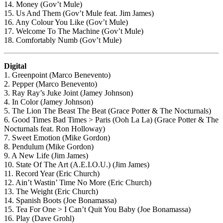
14. Money (Gov’t Mule)
15. Us And Them (Gov’t Mule feat. Jim James)
16. Any Colour You Like (Gov’t Mule)
17. Welcome To The Machine (Gov’t Mule)
18. Comfortably Numb (Gov’t Mule)
Digital
1. Greenpoint (Marco Benevento)
2. Pepper (Marco Benevento)
3. Ray Ray’s Juke Joint (Jamey Johnson)
4. In Color (Jamey Johnson)
5. The Lion The Beast The Beat (Grace Potter & The Nocturnals)
6. Good Times Bad Times > Paris (Ooh La La) (Grace Potter & The
Nocturnals feat. Ron Holloway)
7. Sweet Emotion (Mike Gordon)
8. Pendulum (Mike Gordon)
9. A New Life (Jim James)
10. State Of The Art (A.E.I.O.U.) (Jim James)
11. Record Year (Eric Church)
12. Ain’t Wastin’ Time No More (Eric Church)
13. The Weight (Eric Church)
14. Spanish Boots (Joe Bonamassa)
15. Tea For One > I Can’t Quit You Baby (Joe Bonamassa)
16. Play (Dave Grohl)