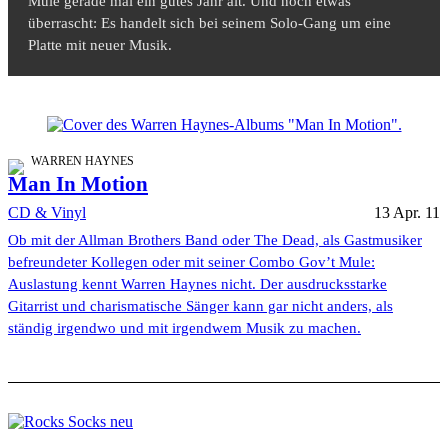
Mule gerade mal ein gutes Jahr alt. Und noch etwas
überrascht: Es handelt sich bei seinem Solo-Gang um eine
Platte mit neuer Musik.
WARREN HAYNES
Man In Motion
CD & Vinyl
13 Apr. 11
Ob mit der Allman Brothers Band oder The Dead, als Gastmusiker
befreundeter Kollegen oder mit seiner Combo Gov’t Mule:
Auslastung kennt Warren Haynes nicht. Der ausdrucksstarke
Gitarrist und charismatische Sänger kann gar nicht anders, als
ständig irgendwo und mit irgendwem Musik zu machen.