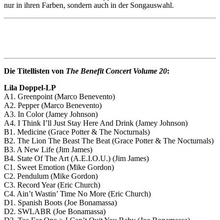
nur in ihren Farben, sondern auch in der Songauswahl.
Die Titellisten von
The Benefit Concert Volume 20
:
Lila Doppel-LP
A1. Greenpoint (Marco Benevento)
A2. Pepper (Marco Benevento)
A3. In Color (Jamey Johnson)
A4. I Think I’ll Just Stay Here And Drink (Jamey Johnson)
B1. Medicine (Grace Potter & The Nocturnals)
B2. The Lion The Beast The Beat (Grace Potter & The Nocturnals)
B3. A New Life (Jim James)
B4. State Of The Art (A.E.I.O.U.) (Jim James)
C1. Sweet Emotion (Mike Gordon)
C2. Pendulum (Mike Gordon)
C3. Record Year (Eric Church)
C4. Ain’t Wastin’ Time No More (Eric Church)
D1. Spanish Boots (Joe Bonamassa)
D2. SWLABR (Joe Bonamassa)