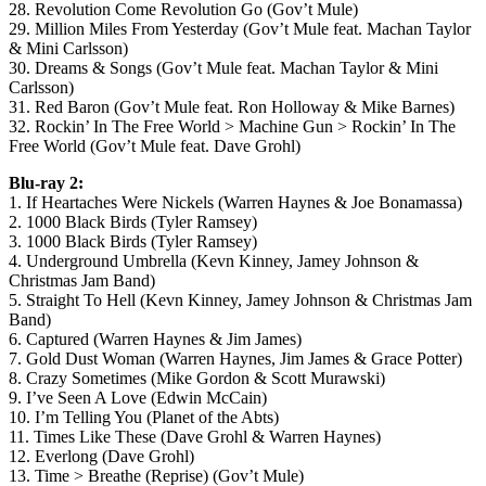
28. Revolution Come Revolution Go (Gov’t Mule)
29. Million Miles From Yesterday (Gov’t Mule feat. Machan Taylor
& Mini Carlsson)
30. Dreams & Songs (Gov’t Mule feat. Machan Taylor & Mini
Carlsson)
31. Red Baron (Gov’t Mule feat. Ron Holloway & Mike Barnes)
32. Rockin’ In The Free World > Machine Gun > Rockin’ In The
Free World (Gov’t Mule feat. Dave Grohl)
Blu-ray 2:
1. If Heartaches Were Nickels (Warren Haynes & Joe Bonamassa)
2. 1000 Black Birds (Tyler Ramsey)
3. 1000 Black Birds (Tyler Ramsey)
4. Underground Umbrella (Kevn Kinney, Jamey Johnson &
Christmas Jam Band)
5. Straight To Hell (Kevn Kinney, Jamey Johnson & Christmas Jam
Band)
6. Captured (Warren Haynes & Jim James)
7. Gold Dust Woman (Warren Haynes, Jim James & Grace Potter)
8. Crazy Sometimes (Mike Gordon & Scott Murawski)
9. I’ve Seen A Love (Edwin McCain)
10. I’m Telling You (Planet of the Abts)
11. Times Like These (Dave Grohl & Warren Haynes)
12. Everlong (Dave Grohl)
13. Time > Breathe (Reprise) (Gov’t Mule)