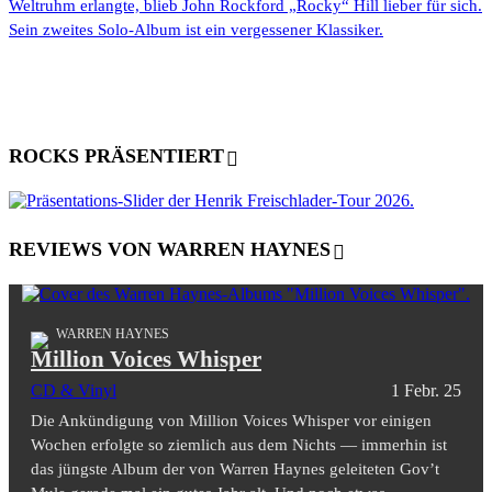
Weltruhm erlangte, blieb John Rockford „Rocky“ Hill lieber für sich.
Sein zweites Solo-Album ist ein vergessener Klassiker.
ROCKS PRÄSENTIERT
REVIEWS VON WARREN HAYNES
WARREN HAYNES
Million Voices Whisper
CD & Vinyl
1 Febr. 25
Die Ankündigung von Million Voices Whisper vor einigen
Wochen erfolgte so ziemlich aus dem Nichts — immerhin ist
das jüngste Album der von Warren Haynes geleiteten Gov’t