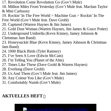
17. Revolution Come Revolution Go (Gov’t Mule)
18. Million Miles From Yesterday (Gov’t Mule feat. Machan Taylor
& Mini Carlsson)
19. Rockin’ In The Free World > Machine Gun > Rockin’ In The
Free World (Gov’t Mule feat. Dave Grohl)
20. Captured (Warren Haynes & Jim James)
21. Gold Dust Woman (Warren Haynes, Jim James & Grace Potter)
22. Underground Umbrella (Kevn Kinney, Jamey Johnson &
Christmas Jam Band)
23. Honeysuckle Blue (Kevn Kinney, Jamey Johnson & Christmas
Jam Band)
24. 1000 Black Birds (Tyler Ramsey)
25. I’ve Seen A Love (Edwin McCain)
26. I’m Telling You (Planet of the Abts)
27. Times Like These (Dave Grohl & Warren Haynes)
28. Everlong (Dave Grohl)
29. Us And Them (Gov’t Mule feat. Jim James)
30. Any Colour You Like (Gov’t Mule)
31. Comfortably Numb (Gov’t Mule)
AKTUELLES HEFT