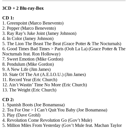
3CD + 2 Blu-ray-Box
CD 1:
1. Greenpoint (Marco Benevento)
2. Pepper (Marco Benevento)
3. Ray Ray’s Juke Joint (Jamey Johnson)
4. In Color (Jamey Johnson)
5. The Lion The Beast The Beat (Grace Potter & The Nocturnals)
6. Good Times Bad Times > Paris (Ooh La La) (Grace Potter & The
Nocturnals feat. Ron Holloway)
7. Sweet Emotion (Mike Gordon)
8. Pendulum (Mike Gordon)
9. A New Life (Jim James)
10. State Of The Art (A.E.I.O.U.) (Jim James)
11. Record Year (Eric Church)
12. Ain’t Wastin’ Time No More (Eric Church)
13. The Weight (Eric Church)
CD 2:
1. Spanish Boots (Joe Bonamassa)
2. Tea For One > I Can’t Quit You Baby (Joe Bonamassa)
3. Play (Dave Grohl)
4. Revolution Come Revolution Go (Gov’t Mule)
5. Million Miles From Yesterday (Gov’t Mule feat. Machan Taylor