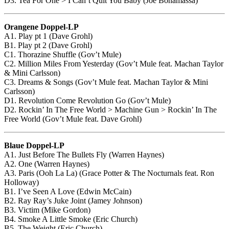
D3. Tea For One > I Can’t Quit You Baby (Joe Bonamassa)
Orangene Doppel-LP
A1. Play pt 1 (Dave Grohl)
B1. Play pt 2 (Dave Grohl)
C1. Thorazine Shuffle (Gov’t Mule)
C2. Million Miles From Yesterday (Gov’t Mule feat. Machan Taylor
& Mini Carlsson)
C3. Dreams & Songs (Gov’t Mule feat. Machan Taylor & Mini
Carlsson)
D1. Revolution Come Revolution Go (Gov’t Mule)
D2. Rockin’ In The Free World > Machine Gun > Rockin’ In The
Free World (Gov’t Mule feat. Dave Grohl)
Blaue Doppel-LP
A1. Just Before The Bullets Fly (Warren Haynes)
A2. One (Warren Haynes)
A3. Paris (Ooh La La) (Grace Potter & The Nocturnals feat. Ron
Holloway)
B1. I’ve Seen A Love (Edwin McCain)
B2. Ray Ray’s Juke Joint (Jamey Johnson)
B3. Victim (Mike Gordon)
B4. Smoke A Little Smoke (Eric Church)
B5. The Weight (Eric Church)