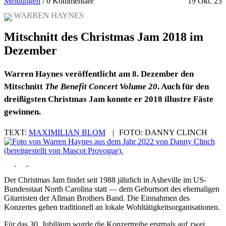
Meldungen
/
0 Kommentare
19 Okt. 23
WARREN HAYNES
Mitschnitt des Christmas Jam 2018 im
Dezember
Warren Haynes veröffentlicht am 8. Dezember den
Mitschnitt
The Benefit Concert Volume 20
. Auch für den
dreißigsten Christmas Jam konnte er 2018 illustre Fäste
gewinnen.
TEXT:
MAXIMILIAN BLOM
|
FOTO:
DANNY CLINCH
Der Christmas Jam findet seit 1988 jährlich in Asheville im US-
Bundesstaat North Carolina statt — dem Geburtsort des ehemaligen
Gitarristen der Allman Brothers Band. Die Einnahmen des
Konzertes gehen traditionell an lokale Wohltätigkeitsorganisationen.
Für das 30. Jubiläum wurde die Konzertreihe erstmals auf zwei