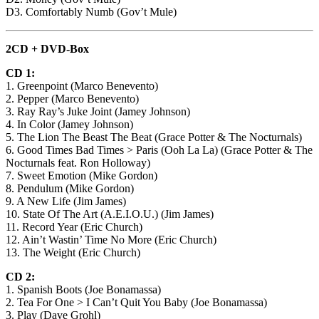
D3. Comfortably Numb (Gov’t Mule)
2CD + DVD-Box
CD 1:
1. Greenpoint (Marco Benevento)
2. Pepper (Marco Benevento)
3. Ray Ray’s Juke Joint (Jamey Johnson)
4. In Color (Jamey Johnson)
5. The Lion The Beast The Beat (Grace Potter & The Nocturnals)
6. Good Times Bad Times > Paris (Ooh La La) (Grace Potter & The
Nocturnals feat. Ron Holloway)
7. Sweet Emotion (Mike Gordon)
8. Pendulum (Mike Gordon)
9. A New Life (Jim James)
10. State Of The Art (A.E.I.O.U.) (Jim James)
11. Record Year (Eric Church)
12. Ain’t Wastin’ Time No More (Eric Church)
13. The Weight (Eric Church)
CD 2:
1. Spanish Boots (Joe Bonamassa)
2. Tea For One > I Can’t Quit You Baby (Joe Bonamassa)
3. Play (Dave Grohl)