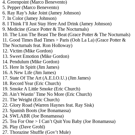
4. Greenpoint (Marco Benevento)
5. Pepper (Marco Benevento)
6. Ray Ray’s Juke Joint (Jamey Johnson)
7. In Color (Jamey Johnson)
8. I Think I’ll Just Stay Here And Drink (Jamey Johnson)
9. Medicine (Grace Potter & The Nocturnals)
10. The Lion The Beast The Beat (Grace Potter & The Nocturnals)
11. Good Times Bad Times > Paris (Ooh La La) (Grace Potter &
The Nocturnals feat. Ron Holloway)
12. Victim (Mike Gordon)
13. Sweet Emotion (Mike Gordon)
14. Pendulum (Mike Gordon)
15. Here In Spirit (Jim James)
16. A New Life (Jim James)
17. State Of The Art (A.E.I.O.U.) (Jim James)
18. Record Year (Eric Church)
19. Smoke A Little Smoke (Eric Church)
20. Ain’t Wastin’ Time No More (Eric Church)
21. The Weight (Eric Church)
22. Glory Road (Warren Haynes feat. Ray Sisk)
23. Spanish Boots (Joe Bonamassa)
24. SWLABR (Joe Bonamassa)
25. Tea For One > I Can’t Quit You Baby (Joe Bonamassa)
26. Play (Dave Grohl)
27. Thorazine Shuffle (Gov’t Mule)