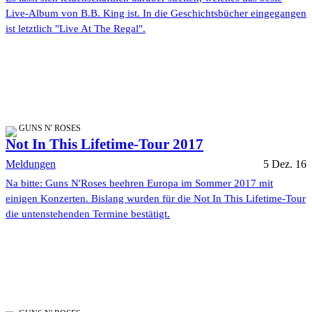
Live-Album von B.B. King ist. In die Geschichtsbücher eingegangen
ist letztlich "Live At The Regal".
GUNS N' ROSES
Not In This Lifetime-Tour 2017
Meldungen
5 Dez. 16
Na bitte: Guns N'Roses beehren Europa im Sommer 2017 mit
einigen Konzerten. Bislang wurden für die Not In This Lifetime-Tour
die untenstehenden Termine bestätigt.