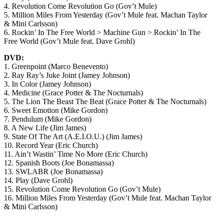
4. Revolution Come Revolution Go (Gov’t Mule)
5. Million Miles From Yesterday (Gov’t Mule feat. Machan Taylor
& Mini Carlsson)
6. Rockin’ In The Free World > Machine Gun > Rockin’ In The
Free World (Gov’t Mule feat. Dave Grohl)
DVD:
1. Greenpoint (Marco Benevento)
2. Ray Ray’s Juke Joint (Jamey Johnson)
3. In Color (Jamey Johnson)
4. Medicine (Grace Potter & The Nocturnals)
5. The Lion The Beast The Beat (Grace Potter & The Nocturnals)
6. Sweet Emotion (Mike Gordon)
7. Pendulum (Mike Gordon)
8. A New Life (Jim James)
9. State Of The Art (A.E.I.O.U.) (Jim James)
10. Record Year (Eric Church)
11. Ain’t Wastin’ Time No More (Eric Church)
12. Spanish Boots (Joe Bonamassa)
13. SWLABR (Joe Bonamassa)
14. Play (Dave Grohl)
15. Revolution Come Revolution Go (Gov’t Mule)
16. Million Miles From Yesterday (Gov’t Mule feat. Machan Taylor
& Mini Carlsson)