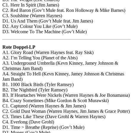
C1. Here In Spirit (Jim James)
C2. Red Baron (Gov’t Mule feat. Ron Holloway & Mike Barnes)
C3. Soulshine (Warren Haynes)
D1. Us And Them (Gov’t Mule feat. Jim James)
D2. Any Colour You Like (Gov’t Mule)
D3. Welcome To The Machine (Gov’t Mule)
Rote Doppel-LP
A1. Glory Road (Warren Haynes feat. Ray Sisk)
A2. I’m Telling You (Planet of the Abts)
A3. Underground Umbrella (Kevn Kinney, Jamey Johnson &
Christmas Jam Band)
A4. Straight To Hell (Kevn Kinney, Jamey Johnson & Christmas
Jam Band)
B1. 1000 Black Birds (Tyler Ramsey)
B2. The Nightbird (Tyler Ramsey)
B3. If Heartaches Were Nickels (Warren Haynes & Joe Bonamassa)
B4. Crazy Sometimes (Mike Gordon & Scott Murawski)
C1. Captured (Warren Haynes & Jim James)
C2. Gold Dust Woman (Warren Haynes, Jim James & Grace Potter)
C3. Times Like These (Dave Grohl & Warren Haynes)
C4. Everlong (Dave Grohl)
D1. Time > Breathe (Reprise) (Gov’t Mule)
D2. Money (Gov’t Mule)