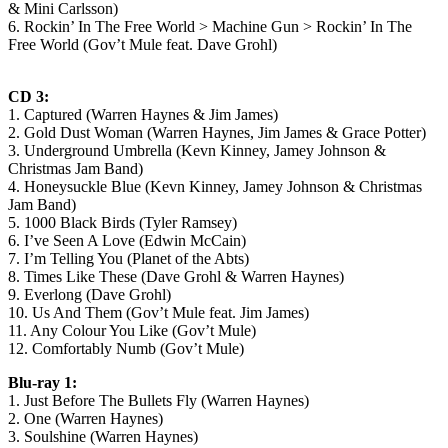
& Mini Carlsson)
6. Rockin’ In The Free World > Machine Gun > Rockin’ In The
Free World (Gov’t Mule feat. Dave Grohl)
CD 3:
1. Captured (Warren Haynes & Jim James)
2. Gold Dust Woman (Warren Haynes, Jim James & Grace Potter)
3. Underground Umbrella (Kevn Kinney, Jamey Johnson &
Christmas Jam Band)
4. Honeysuckle Blue (Kevn Kinney, Jamey Johnson & Christmas
Jam Band)
5. 1000 Black Birds (Tyler Ramsey)
6. I’ve Seen A Love (Edwin McCain)
7. I’m Telling You (Planet of the Abts)
8. Times Like These (Dave Grohl & Warren Haynes)
9. Everlong (Dave Grohl)
10. Us And Them (Gov’t Mule feat. Jim James)
11. Any Colour You Like (Gov’t Mule)
12. Comfortably Numb (Gov’t Mule)
Blu-ray 1:
1. Just Before The Bullets Fly (Warren Haynes)
2. One (Warren Haynes)
3. Soulshine (Warren Haynes)