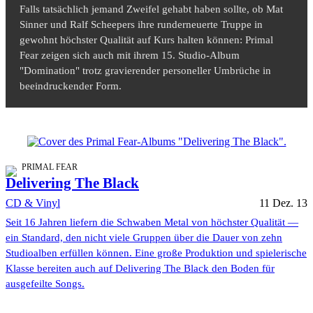
Falls tatsächlich jemand Zweifel gehabt haben sollte, ob Mat
Sinner und Ralf Scheepers ihre runderneuerte Truppe in
gewohnt höchster Qualität auf Kurs halten können: Primal
Fear zeigen sich auch mit ihrem 15. Studio-Album
"Domination" trotz gravierender personeller Umbrüche in
beeindruckender Form.
PRIMAL FEAR
Delivering The Black
CD & Vinyl
11 Dez. 13
Seit 16 Jahren liefern die Schwaben Metal von höchster Qualität —
ein Standard, den nicht viele Gruppen über die Dauer von zehn
Studioalben erfüllen können. Eine große Produktion und spielerische
Klasse bereiten auch auf Delivering The Black den Boden für
ausgefeilte Songs.