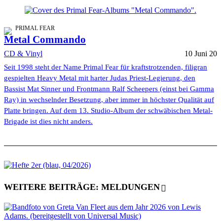
PRIMAL FEAR
Metal Commando
CD & Vinyl
10 Juni 20
Seit 1998 steht der Name Primal Fear für kraftstrotzenden, filigran
gespielten Heavy Metal mit harter Judas Priest-Legierung, den
Bassist Mat Sinner und Frontmann Ralf Scheepers (einst bei Gamma
Ray) in wechselnder Besetzung, aber immer in höchster Qualität auf
Platte bringen. Auf dem 13. Studio-Album der schwäbischen Metal-
Brigade ist dies nicht anders.
WEITERE BEITRÄGE: MELDUNGEN