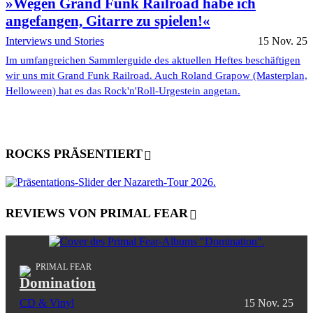
»Wegen Grand Funk Railroad habe ich
angefangen, Gitarre zu spielen!«
Interviews und Stories
15 Nov. 25
Im umfangreichen Sammlerguide des aktuellen Heftes beschäftigen
wir uns mit Grand Funk Railroad. Auch Roland Grapow (Masterplan,
Helloween) hat es das Rock'n'Roll-Urgestein angetan.
ROCKS PRÄSENTIERT
REVIEWS VON PRIMAL FEAR
PRIMAL FEAR
Domination
CD & Vinyl
15 Nov. 25