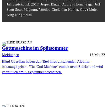
Jahresrückblick 2017, Jesper Binzer, Audrey Horne, Saga, Jeff
Scott Soto, Magnum, Voodoo Circle, Ian Hunter, Gov't Mule,
King King u.v.m
BLIND GUARDIAN
Gottmaschine im Spätsommer
Meldungen
16 Mai 22
Blind Guardian haben den Titel ihres anstehenden Albums
bekanntgegeben. "The God Machine" enthält neun Stücke und wird
vermutlich am 2. September erscheinen.
HELLOWEEN