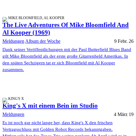
MIKE BLOOMFIELD, AL KOOPER
The Live Adventures Of Mike Bloomfield And
Al Kooper (1969)
Meldungen
Album der Woche
9 Febr. 26
Dank seiner Veröffentlichungen mit der Paul Butterfield Blues Band
gilt Mike Bloomfield als der erste große Gitarrenheld Amerikas. In
den späten Sechzigern tat er sich Bloomfield mit Al Kooper
zusammen.
KING'S X
King's X mit einem Bein im Studio
Meldungen
4 März 19
Es ist noch gar nicht lange her, dass King's X den frischen
Vertragsschluss mit Golden Robot Records bekanntgaben.