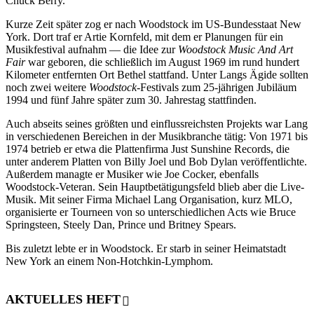
Chuck Berry.
Kurze Zeit später zog er nach Woodstock im US-Bundesstaat New
York. Dort traf er Artie Kornfeld, mit dem er Planungen für ein
Musikfestival aufnahm — die Idee zur
Woodstock Music And Art
Fair
war geboren, die schließlich im August 1969 im rund hundert
Kilometer entfernten Ort Bethel stattfand. Unter Langs Ägide sollten
noch zwei weitere
Woodstock
-Festivals zum 25-jährigen Jubiläum
1994 und fünf Jahre später zum 30. Jahrestag stattfinden.
Auch abseits seines größten und einflussreichsten Projekts war Lang
in verschiedenen Bereichen in der Musikbranche tätig: Von 1971 bis
1974 betrieb er etwa die Plattenfirma Just Sunshine Records, die
unter anderem Platten von Billy Joel und Bob Dylan veröffentlichte.
Außerdem managte er Musiker wie Joe Cocker, ebenfalls
Woodstock-Veteran. Sein Hauptbetätigungsfeld blieb aber die Live-
Musik. Mit seiner Firma Michael Lang Organisation, kurz MLO,
organisierte er Tourneen von so unterschiedlichen Acts wie Bruce
Springsteen, Steely Dan, Prince und Britney Spears.
Bis zuletzt lebte er in Woodstock. Er starb in seiner Heimatstadt
New York an einem Non-Hotchkin-Lymphom.
AKTUELLES HEFT