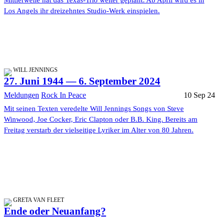
Mittlerweile hat das Texas-Trio weiter geplant: Ab April wird es in
Los Angels ihr dreizehntes Studio-Werk einspielen.
WILL JENNINGS
27. Juni 1944 — 6. September 2024
Meldungen
Rock In Peace
10 Sep 24
Mit seinen Texten veredelte Will Jennings Songs von Steve
Winwood, Joe Cocker, Eric Clapton oder B.B. King. Bereits am
Freitag verstarb der vielseitige Lyriker im Alter von 80 Jahren.
GRETA VAN FLEET
Ende oder Neuanfang?