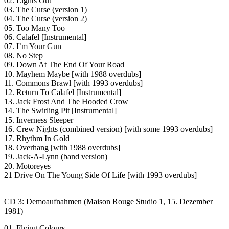
02. Lights Out
03. The Curse (version 1)
04. The Curse (version 2)
05. Too Many Too
06. Calafel [Instrumental]
07. I’m Your Gun
08. No Step
09. Down At The End Of Your Road
10. Mayhem Maybe [with 1988 overdubs]
11. Commons Brawl [with 1993 overdubs]
12. Return To Calafel [Instrumental]
13. Jack Frost And The Hooded Crow
14. The Swirling Pit [Instrumental]
15. Inverness Sleeper
16. Crew Nights (combined version) [with some 1993 overdubs]
17. Rhythm In Gold
18. Overhang [with 1988 overdubs]
19. Jack-A-Lynn (band version)
20. Motoreyes
21 Drive On The Young Side Of Life [with 1993 overdubs]
CD 3: Demoaufnahmen (Maison Rouge Studio 1, 15. Dezember
1981)
01. Flying Colours