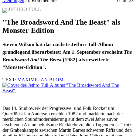
Meldungen
/
0 Kommentare
6 Juli 23
JETHRO TULL
"The Broadsword And The Beast" als
Monster-Edition
Steven Wilson hat das nächste Jethro-Tull-Album
grundlegend überarbeitet: Am 1. September erscheint
The
Broadsword And The Beast
(1982) als erweiterte
"Monster-Edition".
TEXT:
MAXIMILIAN BLOM
Das 14. Studiowerk der Progressive- und Folk-Rocker um
Querflötist Ian Anderson erschien 1982 und markierte nach der
merklichen Soundmodernisierung auf dem zwei Jahre zuvor
erschienen A eine behutsame Rückkehr zu alten Tugenden — Trotz
der Grabenkämpfe zwischen Martin Barres schweren Riffs und den
Synthie-Klängen von Neuzugang Peter-John Vettese prägt eine