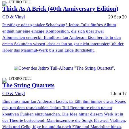
JETHRO TULL
Thick As A Brick (40th Anniversary Edition)
CD & Vinyl
29 Sep 20
Persiflage oder genialer Schachzug? Jethro Tulls fünftes Album
enthält nur eine einzige Komposition, die sich über zwei
Albumseiten erstreckt. Bandboss Ian Anderson lässt bereits in den
ersten Sekunden wissen, dass es ihn so gar nicht interessiert, ob der
Hörer das Mammut-Werk bis zum Ende durchsteht.
JETHRO TULL
The String Quartets
CD & Vinyl
1 Juni 17
Eins muss man Ian Anderson lassen: Es fällt ihm immer etwas Neues
ein, um dem respektablen Jethro Tull-Repertoire einen neuen
kreativen Funken einzuhauchen. Die Idee hinter diesem Werk ist in
der Theorie bestechend. Man inszeniere die Songs für zwei Violinen,
Viola und Cello, füge hie und da noch Flöte und Mandoline hinzu,