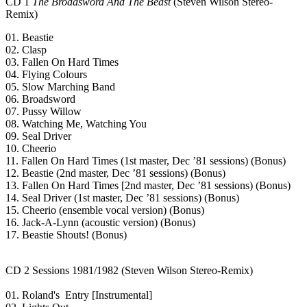
CD 1
The Broadsword And The Beast
(Steven Wilson Stereo-
Remix)
01. Beastie
02. Clasp
03. Fallen On Hard Times
04. Flying Colours
05. Slow Marching Band
06. Broadsword
07. Pussy Willow
08. Watching Me, Watching You
09. Seal Driver
10. Cheerio
11. Fallen On Hard Times (1st master, Dec ’81 sessions) (Bonus)
12. Beastie (2nd master, Dec ’81 sessions) (Bonus)
13. Fallen On Hard Times [2nd master, Dec ’81 sessions) (Bonus)
14. Seal Driver (1st master, Dec ’81 sessions) (Bonus)
15. Cheerio (ensemble vocal version) (Bonus)
16. Jack-A-Lynn (acoustic version) (Bonus)
17. Beastie Shouts! (Bonus)
CD 2 Sessions 1981/1982 (Steven Wilson Stereo-Remix)
01. Roland's Entry [Instrumental]