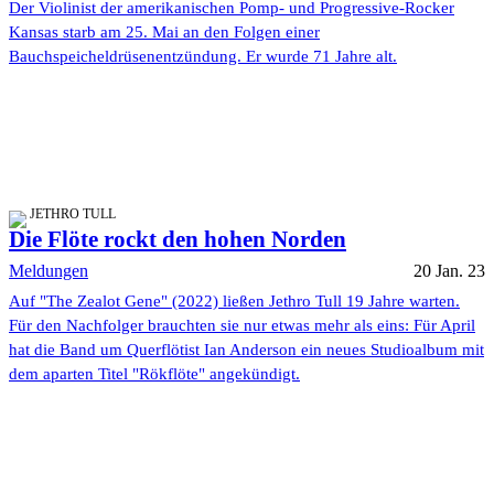
Der Violinist der amerikanischen Pomp- und Progressive-Rocker
Kansas starb am 25. Mai an den Folgen einer
Bauchspeicheldrüsenentzündung. Er wurde 71 Jahre alt.
JETHRO TULL
Die Flöte rockt den hohen Norden
Meldungen
20 Jan. 23
Auf "The Zealot Gene" (2022) ließen Jethro Tull 19 Jahre warten.
Für den Nachfolger brauchten sie nur etwas mehr als eins: Für April
hat die Band um Querflötist Ian Anderson ein neues Studioalbum mit
dem aparten Titel "Rökflöte" angekündigt.