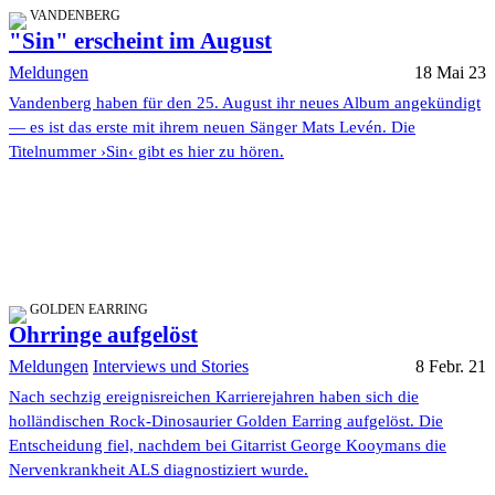
VANDENBERG
"Sin" erscheint im August
Meldungen
18 Mai 23
Vandenberg haben für den 25. August ihr neues Album angekündigt
— es ist das erste mit ihrem neuen Sänger Mats Levén. Die
Titelnummer ›Sin‹ gibt es hier zu hören.
GOLDEN EARRING
Ohrringe aufgelöst
Meldungen
Interviews und Stories
8 Febr. 21
Nach sechzig ereignisreichen Karrierejahren haben sich die
holländischen Rock-Dinosaurier Golden Earring aufgelöst. Die
Entscheidung fiel, nachdem bei Gitarrist George Kooymans die
Nervenkrankheit ALS diagnostiziert wurde.