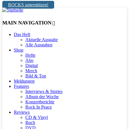
ROCKS unterstützen!
MAIN NAVIGATION
Das Heft
Aktuelle Ausgabe
Alle Ausgaben
Shop
Hefte
Abo
Digital
Merch
Bild & Ton
Meldungen
Features
Interviews & Stories
Album der Woche
Konzertberichte
Rock In Peace
Reviews
CD & Vinyl
Buch
DVD