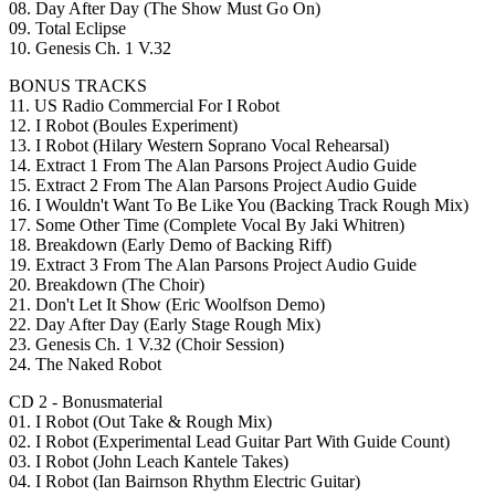
08. Day After Day (The Show Must Go On)
09. Total Eclipse
10. Genesis Ch. 1 V.32
BONUS TRACKS
11. US Radio Commercial For I Robot
12. I Robot (Boules Experiment)
13. I Robot (Hilary Western Soprano Vocal Rehearsal)
14. Extract 1 From The Alan Parsons Project Audio Guide
15. Extract 2 From The Alan Parsons Project Audio Guide
16. I Wouldn't Want To Be Like You (Backing Track Rough Mix)
17. Some Other Time (Complete Vocal By Jaki Whitren)
18. Breakdown (Early Demo of Backing Riff)
19. Extract 3 From The Alan Parsons Project Audio Guide
20. Breakdown (The Choir)
21. Don't Let It Show (Eric Woolfson Demo)
22. Day After Day (Early Stage Rough Mix)
23. Genesis Ch. 1 V.32 (Choir Session)
24. The Naked Robot
CD 2 - Bonusmaterial
01. I Robot (Out Take & Rough Mix)
02. I Robot (Experimental Lead Guitar Part With Guide Count)
03. I Robot (John Leach Kantele Takes)
04. I Robot (Ian Bairnson Rhythm Electric Guitar)