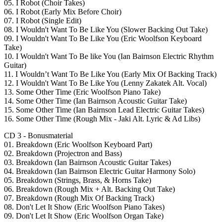
05. I Robot (Choir Takes)
06. I Robot (Early Mix Before Choir)
07. I Robot (Single Edit)
08. I Wouldn't Want To Be Like You (Slower Backing Out Take)
09. I Wouldn't Want To Be Like You (Eric Woolfson Keyboard
Take)
10. I Wouldn't Want To Be like You (Ian Bairnson Electric Rhythm
Guitar)
11. I Wouldn’t Want To Be Like You (Early Mix Of Backing Track)
12. I Wouldn't Want To Be Like You (Lenny Zakatek Alt. Vocal)
13. Some Other Time (Eric Woolfson Piano Take)
14. Some Other Time (Ian Bairnson Acoustic Guitar Take)
15. Some Other Time (Ian Bairnson Lead Electric Guitar Takes)
16. Some Other Time (Rough Mix - Jaki Alt. Lyric & Ad Libs)
CD 3 - Bonusmaterial
01. Breakdown (Eric Woolfson Keyboard Part)
02. Breakdown (Projectron and Bass)
03. Breakdown (Ian Bairnson Acoustic Guitar Takes)
04. Breakdown (Ian Bairnson Electric Guitar Harmony Solo)
05. Breakdown (Strings, Brass, & Horns Take)
06. Breakdown (Rough Mix + Alt. Backing Out Take)
07. Breakdown (Rough Mix Of Backing Track)
08. Don't Let It Show (Eric Woolfson Piano Takes)
09. Don't Let It Show (Eric Woolfson Organ Take)