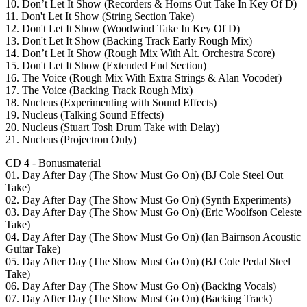
10. Don’t Let It Show (Recorders & Horns Out Take In Key Of D)
11. Don't Let It Show (String Section Take)
12. Don't Let It Show (Woodwind Take In Key Of D)
13. Don't Let It Show (Backing Track Early Rough Mix)
14. Don’t Let It Show (Rough Mix With Alt. Orchestra Score)
15. Don't Let It Show (Extended End Section)
16. The Voice (Rough Mix With Extra Strings & Alan Vocoder)
17. The Voice (Backing Track Rough Mix)
18. Nucleus (Experimenting with Sound Effects)
19. Nucleus (Talking Sound Effects)
20. Nucleus (Stuart Tosh Drum Take with Delay)
21. Nucleus (Projectron Only)
CD 4 - Bonusmaterial
01. Day After Day (The Show Must Go On) (BJ Cole Steel Out
Take)
02. Day After Day (The Show Must Go On) (Synth Experiments)
03. Day After Day (The Show Must Go On) (Eric Woolfson Celeste
Take)
04. Day After Day (The Show Must Go On) (Ian Bairnson Acoustic
Guitar Take)
05. Day After Day (The Show Must Go On) (BJ Cole Pedal Steel
Take)
06. Day After Day (The Show Must Go On) (Backing Vocals)
07. Day After Day (The Show Must Go On) (Backing Track)