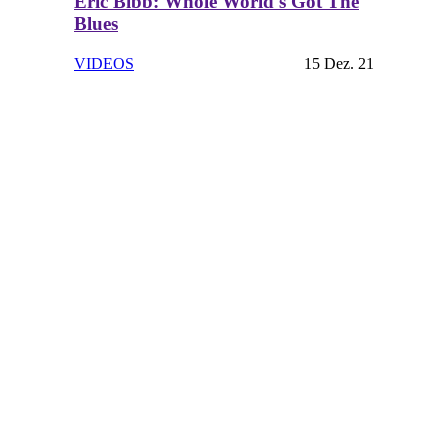
Eric Bibb: Whole World's Got The
Blues
VIDEOS
15 Dez. 21