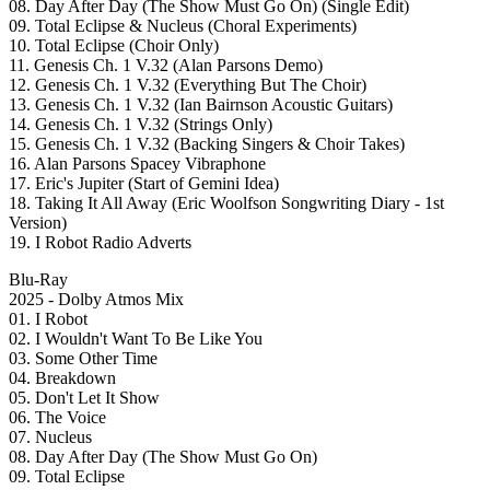
08. Day After Day (The Show Must Go On) (Single Edit)
09. Total Eclipse & Nucleus (Choral Experiments)
10. Total Eclipse (Choir Only)
11. Genesis Ch. 1 V.32 (Alan Parsons Demo)
12. Genesis Ch. 1 V.32 (Everything But The Choir)
13. Genesis Ch. 1 V.32 (Ian Bairnson Acoustic Guitars)
14. Genesis Ch. 1 V.32 (Strings Only)
15. Genesis Ch. 1 V.32 (Backing Singers & Choir Takes)
16. Alan Parsons Spacey Vibraphone
17. Eric's Jupiter (Start of Gemini Idea)
18. Taking It All Away (Eric Woolfson Songwriting Diary - 1st
Version)
19. I Robot Radio Adverts
Blu-Ray
2025 - Dolby Atmos Mix
01. I Robot
02. I Wouldn't Want To Be Like You
03. Some Other Time
04. Breakdown
05. Don't Let It Show
06. The Voice
07. Nucleus
08. Day After Day (The Show Must Go On)
09. Total Eclipse