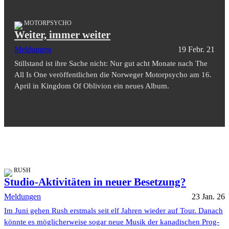
MOTORPSYCHO
Weiter, immer weiter
Meldungen
19 Febr. 21
Stillstand ist ihre Sache nicht: Nur gut acht Monate nach The
All Is One veröffentlichen die Norweger Motorpsycho am 16.
April in Kingdom Of Oblivion ein neues Album.
RUSH
Studio-Aktivitäten in neuer Besetzung?
Meldungen
23 Jan. 26
Im Juni gehen Rush erstmals seit elf Jahren wieder auf Tour. Danach
könnte es möglicherweise sogar neue Musik der kanadischen Prog-